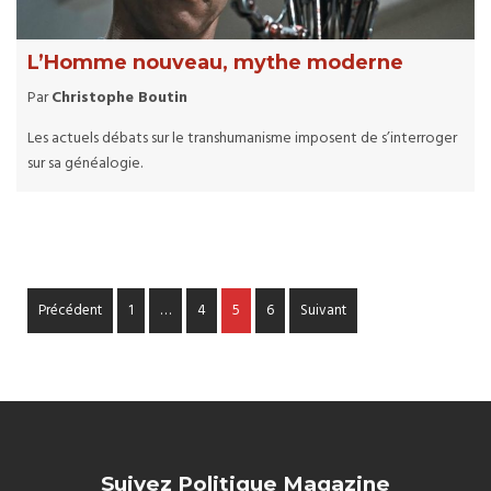
L’Homme nouveau, mythe moderne
Par
Christophe Boutin
Les actuels débats sur le transhumanisme imposent de s’interroger
sur sa généalogie.
Précédent
1
…
4
5
6
Suivant
Suivez Politique Magazine