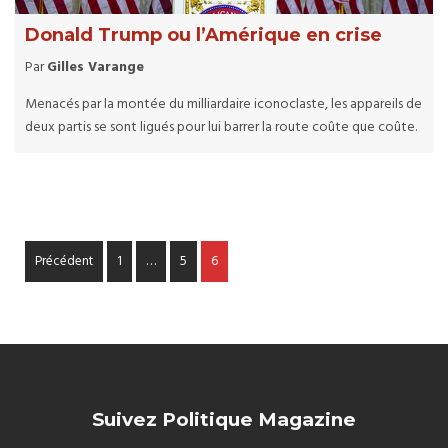
Donald Trump ou l’Amérique en crise
Par
Gilles Varange
Menacés par la montée du milliardaire iconoclaste, les appareils de
deux partis se sont ligués pour lui barrer la route coûte que coûte.
Précédent
1
…
5
6
Suivez Politique Magazine