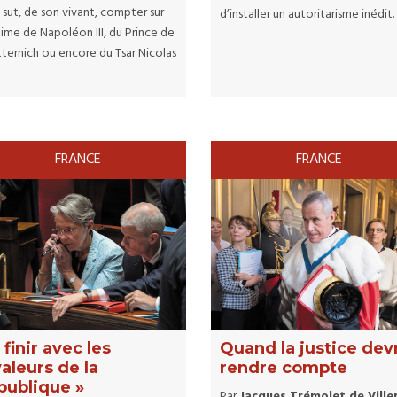
l sut, de son vivant, compter sur
d’installer un autoritarisme inédit.
time de Napoléon III, du Prince de
ternich ou encore du Tsar Nicolas
FRANCE
FRANCE
 finir avec les
Quand la justice dev
valeurs de la
rendre compte
publique »
Par
Jacques Trémolet de Ville