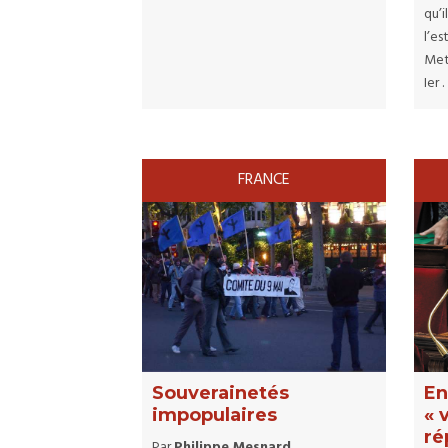
qu’i
l’es
Met
Ier .
FRANCE
Souverainetés
En
impopulaires
« 
ré
Par
Philippe Mesnard