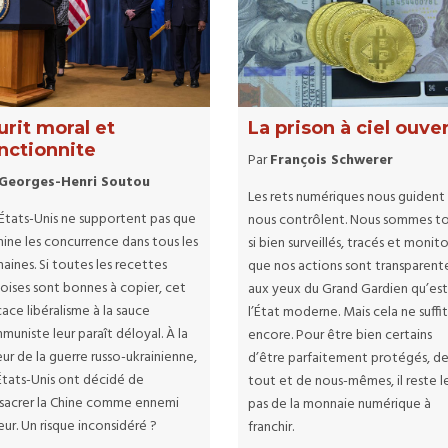
urit moral et
La prison à ciel ouve
nctionnite
Par
François Schwerer
Georges-Henri Soutou
Les rets numériques nous guident
 États-Unis ne supportent pas que
nous contrôlent. Nous sommes t
hine les concurrence dans tous les
si bien surveillés, tracés et monit
ines. Si toutes les recettes
que nos actions sont transparent
noises sont bonnes à copier, cet
aux yeux du Grand Gardien qu’es
cace libéralisme à la sauce
l’État moderne. Mais cela ne suffi
uniste leur paraît déloyal. À la
encore. Pour être bien certains
ur de la guerre russo-ukrainienne,
d’être parfaitement protégés, d
 États-Unis ont décidé de
tout et de nous-mêmes, il reste l
sacrer la Chine comme ennemi
pas de la monnaie numérique à
ur. Un risque inconsidéré ?
franchir.