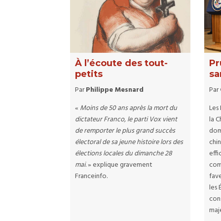
À l’écoute des tout-
Pr
petits
sa
Par
Philippe Mesnard
Par
«
Moins de 50 ans après la mort du
Les
dictateur Franco, le parti Vox vient
la C
de remporter le plus grand succès
doma
électoral de sa jeune histoire lors des
chi
élections locales du dimanche 28
effi
mai
. » explique gravement
comm
Franceinfo.
fave
les
con
maje