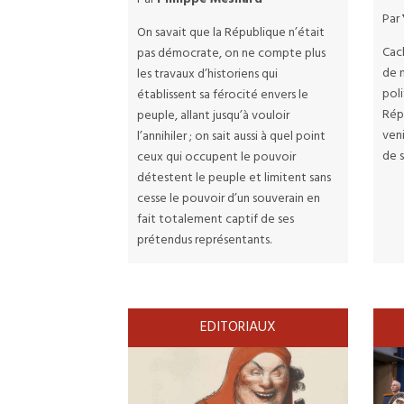
Par
On savait que la République n’était
Cac
pas démocrate, on ne compte plus
de 
les travaux d’historiens qui
poli
établissent sa férocité envers le
Rép
peuple, allant jusqu’à vouloir
veni
l’annihiler ; on sait aussi à quel point
de s
ceux qui occupent le pouvoir
détestent le peuple et limitent sans
cesse le pouvoir d’un souverain en
fait totalement captif de ses
prétendus représentants.
EDITORIAUX