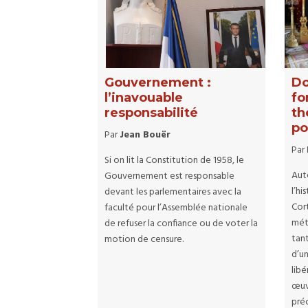
Gouvernement :
Do
l’inavouable
fo
responsabilité
th
po
Par
Jean Bouër
Par
Si on lit la Constitution de 1958, le
Aut
Gouvernement est responsable
l’hi
devant les parlementaires avec la
Cort
faculté pour l’Assemblée nationale
mété
de refuser la confiance ou de voter la
tant
motion de censure.
d’u
libé
œuv
pré