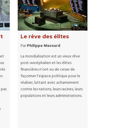
rt
Le rêve des élites
Par
Philippe Mesnard
 et
La mondialisation est un vieux rêve
ous
post-westphalien et les élites
orés
financières n’ont eu de cesse de
es
façonner l’espace politique pour le
t
réaliser, luttant avec acharnement
t pas
contre les nations, leurs racines, leurs
populations et leurs administrations.
e
e