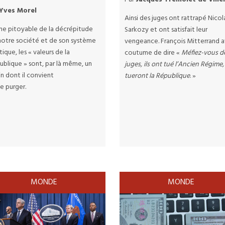
Yves Morel
Ainsi des juges ont rattrapé Nicol
he pitoyable de la décrépitude
Sarkozy et ont satisfait leur
notre société et de son système
vengeance. François Mitterrand a
tique, les « valeurs de la
coutume de dire «
Méfiez-vous d
ublique » sont, par là même, un
juges, ils ont tué l’Ancien Régime, 
n dont il convient
tueront la République
. »
e purger.
MONDE
MONDE