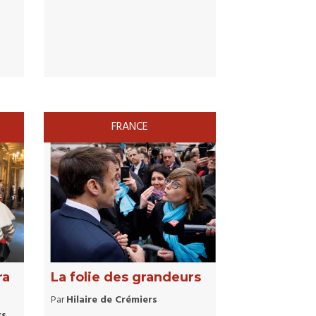
FRANCE
ra
La folie des grandeurs
Par
Hilaire de Crémiers
rs