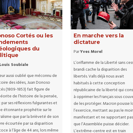
noso Cortés ou les
En marche vers la
ndements
dictature
éologiques du
Par
Yves Morel
litique
L’oriflamme de la Liberté sans ces
Louis Soubiale
brandi cache la disparition des
eur aussi oublié que méconnu de
libertés. Valls déjà nous avait
stoire des idées, Juan Donoso
habitués à cette conception
és (1809-1853) fait figure de
républicaine de la liberté qui cons
orite de l’histoire de la pensée,
à opprimer les Français sous couv
 par ses réflexions fulgurantes et
de les protéger. Macron pousse l
ne étonnante prophétie sur le
l’exercice, mettant au pas le moi
ralisme que par la brièveté de son
manifestant et ne supportant pa
re écourtée par sa disparition
que l’Assemblée puisse décider.
coce à l’âge de 44 ans, lors même
L’extrême-centre est en train