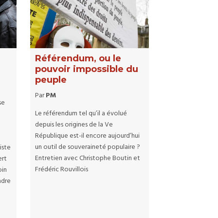
Référendum, ou le
pouvoir impossible du
peuple
Par
PM
se
Le référendum tel qu’il a évolué
depuis les origines de la Ve
République est-il encore aujourd’hui
un outil de souveraineté populaire ?
iste
Entretien avec Christophe Boutin et
ert
Frédéric Rouvillois
oin
ndre
s