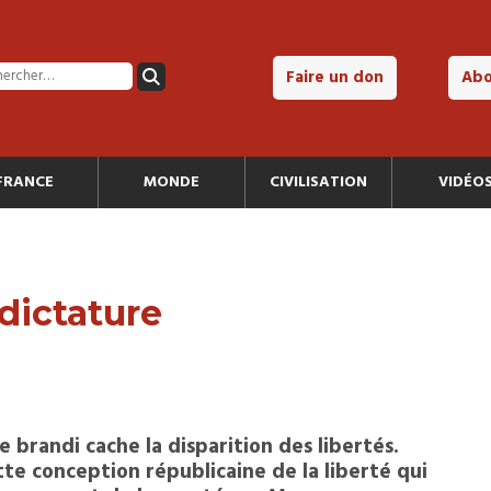
Faire un don
Ab
FRANCE
MONDE
CIVILISATION
VIDÉO
dictature
e brandi cache la disparition des libertés.
tte conception républicaine de la liberté qui