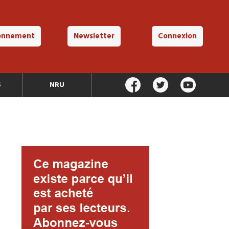
onnement
Newsletter
Connexion
S
NRU