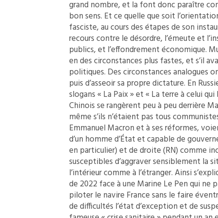
grand nombre, et la font donc paraître co
bon sens. Et ce quelle que soit l’orientation
fasciste, au cours des étapes de son instaur
recours contre le désordre, l’émeute et l’
publics, et l’effondrement économique. Musso
en des circonstances plus fastes, et s’il a
politiques. Des circonstances analogues ont
puis d’asseoir sa propre dictature. En Russ
slogans « La Paix » et « La terre à celui qui 
Chinois se rangèrent peu à peu derrière Ma
même s’ils n’étaient pas tous communistes.
Emmanuel Macron et à ses réformes, voien
d’un homme d’État et capable de gouverner
en particulier) et de droite (RN) comme in
susceptibles d’aggraver sensiblement la si
l’intérieur comme à l’étranger. Ainsi s’expl
de 2022 face à une Marine Le Pen qui ne p
piloter le navire France sans le faire évent
de difficultés l’état d’exception et de susp
fameuse « crise sanitaire » pendant un an et