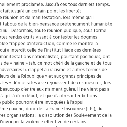
llement proclamée. Jusqu’à ces tous derniers temps,
ctait jusqu’à un certain point les libertés
 réunion et de manifestation, lors même qu’il
s et tabous de la bien-pensance prétendument humaniste
urd’hui. Désormais, toute réunion publique, sous forme
tes rendus écrits visant à contester les dogmes
mblée frappée d’interdiction, comme le montre la
i a interdit celle de l’institut Iliade ces dernières
anifestations nationalistes, pourtant pacifiques, ont
s de « haine » (ah, ce mot chéri de la gauche et de tous
adversaires !), d’appel au racisme et autres formes de
aleurs de la République » et aux grands principes de
les « démocrates » se réjouissent de ces mesures, lors
aucoup d’entre eux n’aiment guère. Il ne vient pas à
 s’agit là d’un début, et que d’autres interdictions
e public pourront être invoquées à l’appui
rême gauche, donc de La France Insoumise (LFI), du
res organisations : la dissolution des Soulèvement de la
 d’invoquer la violence effective de certains