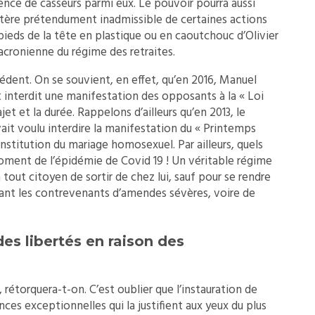
nce de casseurs parmi eux. Le pouvoir pourra aussi
actère prétendument inadmissible de certaines actions
ieds de la tête en plastique ou en caoutchouc d’Olivier
cronienne du régime des retraites.
cédent. On se souvient, en effet, qu’en 2016, Manuel
t interdit une manifestation des opposants à la « Loi
et et la durée. Rappelons d’ailleurs qu’en 2013, le
avait voulu interdire la manifestation du « Printemps
institution du mariage homosexuel. Par ailleurs, quels
oment de l’épidémie de Covid 19 ! Un véritable régime
à tout citoyen de sortir de chez lui, sauf pour se rendre
issant les contrevenants d’amendes sévères, voire de
des libertés en raison des
rétorquera-t-on. C’est oublier que l’instauration de
ces exceptionnelles qui la justifient aux yeux du plus