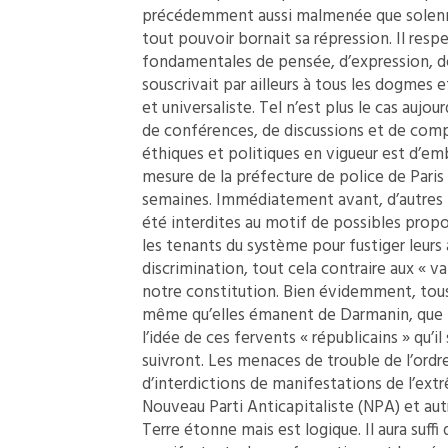
précédemment aussi malmenée que solenne
tout pouvoir bornait sa répression. Il respe
fondamentales de pensée, d’expression, de
souscrivait par ailleurs à tous les dogme
et universaliste. Tel n’est plus le cas aujo
de conférences, de discussions et de comp
éthiques et politiques en vigueur est d’e
mesure de la préfecture de police de Paris qu
semaines. Immédiatement avant, d’autres m
été interdites au motif de possibles propo
les tenants du système pour fustiger leurs 
discrimination, tout cela contraire aux « v
notre constitution. Bien évidemment, tous 
même qu’elles émanent de Darmanin, que be
l’idée de ces fervents « républicains » qu’il
suivront. Les menaces de trouble de l’ordr
d’interdictions de manifestations de l’ext
Nouveau Parti Anticapitaliste (NPA) et aut
Terre étonne mais est logique. Il aura suffi