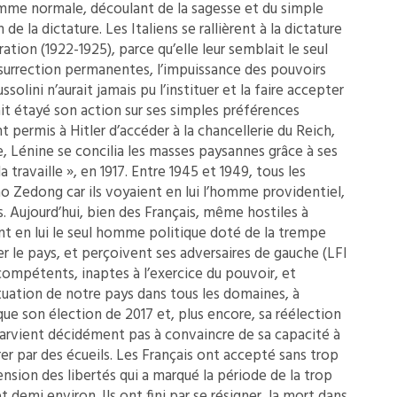
mme normale, découlant de la sagesse et du simple
 de la dictature. Les Italiens se rallièrent à la dictature
ation (1922-1925), parce qu’elle leur semblait le seul
insurrection permanentes, l’impuissance des pouvoirs
lini n’aurait jamais pu l’instituer et la faire accepter
vait étayé son action sur ses simples préférences
 permis à Hitler d’accéder à la chancellerie du Reich,
ie, Lénine se concilia les masses paysannes grâce à ses
la travaille », en 1917. Entre 1945 et 1949, tous les
o Zedong car ils voyaient en lui l’homme providentiel,
 Aujourd’hui, bien des Français, même hostiles à
t en lui le seul homme politique doté de la trempe
 le pays, et perçoivent ses adversaires de gauche (LFI
compétents, inaptes à l’exercice du pouvoir, et
tuation de notre pays dans tous les domaines, à
ique son élection de 2017 et, plus encore, sa réélection
arvient décidément pas à convaincre de sa capacité à
rer par des écueils. Les Français ont accepté sans trop
ension des libertés qui a marqué la période de la trop
 demi environ. Ils ont fini par se résigner, la mort dans