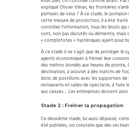
effectués. On continue comme avant. Pas q
expliqué Olivier Véran, les frontières n’arrê
porteurs de virus ? À ce stade, le pompon 
cette mesure de protection, il a été traité
contrôler l’information, tous les bruits qui 
sont, non pas discutés ou démentis, mais
« complotistes » hystériques ayant pour bu
À ce stade il ne s’agit que de protéger le 
agents économiques à freiner leur consomma
des métros bondés aux heures de pointe, à 
destination, à assister à des matchs de foo
donc de postillons avec les supporters de l
restaurants et salles de spectacle, à faire
aux caisses… Les entreprises doivent ainsi po
Stade 2 : Freiner la propagation
Ce deuxième stade, lui aussi dépassé, cor
été publiées, on constate que des secteurs 