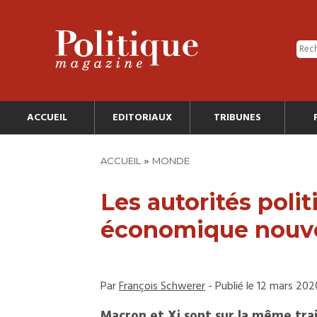
ACCUEIL
EDITORIAUX
TRIBUNES
»
ACCUEIL
MONDE
Les autorités polit
économique nouve
Par
François Schwerer
- Publié le 12 mars 202
Macron et Xi sont sur la même traje