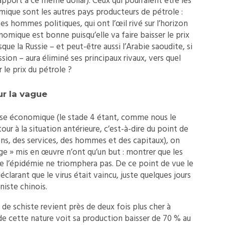
r rapport à ce même dollar). Ceux qui pourraient être les
ique sont les autres pays producteurs de pétrole :
es hommes politiques, qui ont l’œil rivé sur l’horizon
omique est bonne puisqu’elle va faire baisser le prix
sque la Russie – et peut-être aussi l’Arabie saoudite, si
sion – aura éliminé ses principaux rivaux, vers quel
le prix du pétrole ?
ur la vague
rise économique (le stade 4 étant, comme nous le
tour à la situation antérieure, c’est-à-dire du point de
ens, des services, des hommes et des capitaux), on
e » mis en œuvre n’ont qu’un but : montrer que les
e l’épidémie ne triomphera pas. De ce point de vue le
clarant que le virus était vaincu, juste quelques jours
iste chinois.
e schiste revient près de deux fois plus cher à
 de cette nature voit sa production baisser de 70 % au