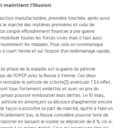
i maintient l’illusion
roduction manufacturière, première touchée, après avoir
s le marché des matières premières et celui de
d’un simple effondrement financier à une guerre
 mobiliser toutes les forces vives mais il faut aussi
rovisoirement les malades. Pour cela on communique
à court terme et sur l’espoir d’un redémarrage rapide,
e phase de la maladie est la guerre du pétrole
ays de l’OPEP avec la Russie à Vienne. Ces deux
n rentable le pétrole de schiste
[1]
américain ? En effet,
sont tous fortement endettés et avec un prix du
 jamais pouvoir rembourser leurs dettes. Le 10 mars,
du pétrole en annonçant sa décision d’augmenter encore
e façon à accroître sa part de marché, quitte à faire un
ificiellement bas, la Russie considère pouvoir tenir de
t riposter en laissant le rouble se déprécier de 8 % vis-à-