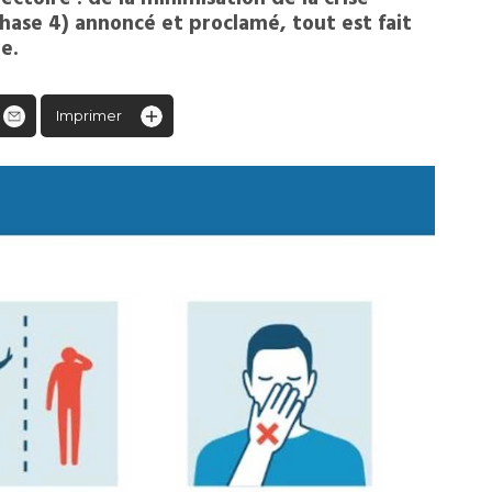
phase 4) annoncé et proclamé, tout est fait
e.
Imprimer