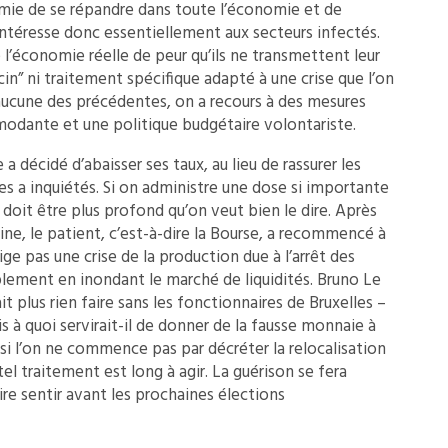
émie de se répandre dans toute l’économie et de
’intéresse donc essentiellement aux secteurs infectés.
l’économie réelle de peur qu’ils ne transmettent leur
in” ni traitement spécifique adapté à une crise que l’on
 aucune des précédentes, on a recours à des mesures
odante et une politique budgétaire volontariste.
 décidé d’abaisser ses taux, au lieu de rassurer les
les a inquiétés. Si on administre une dose si importante
al doit être plus profond qu’on veut bien le dire. Après
ne, le patient, c’est-à-dire la Bourse, a recommencé à
ige pas une crise de la production due à l’arrêt des
lement en inondant le marché de liquidités. Bruno Le
t plus rien faire sans les fonctionnaires de Bruxelles –
s à quoi servirait-il de donner de la fausse monnaie à
si l’on ne commence pas par décréter la relocalisation
el traitement est long à agir. La guérison se fera
ire sentir avant les prochaines élections