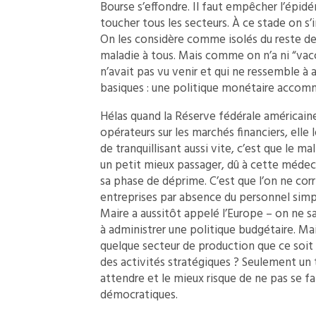
Bourse s’effondre. Il faut empêcher l’épid
toucher tous les secteurs. À ce stade on s
On les considère comme isolés du reste de 
maladie à tous. Mais comme on n’a ni “vacc
n’avait pas vu venir et qui ne ressemble à
basiques : une politique monétaire accomm
Hélas quand la Réserve fédérale américaine a
opérateurs sur les marchés financiers, elle 
de tranquillisant aussi vite, c’est que le m
un petit mieux passager, dû à cette médeci
sa phase de déprime. C’est que l’on ne corr
entreprises par absence du personnel simp
Maire a aussitôt appelé l’Europe – on ne sai
à administrer une politique budgétaire. Mai
quelque secteur de production que ce soit 
des activités stratégiques ? Seulement un t
attendre et le mieux risque de ne pas se fa
démocratiques.