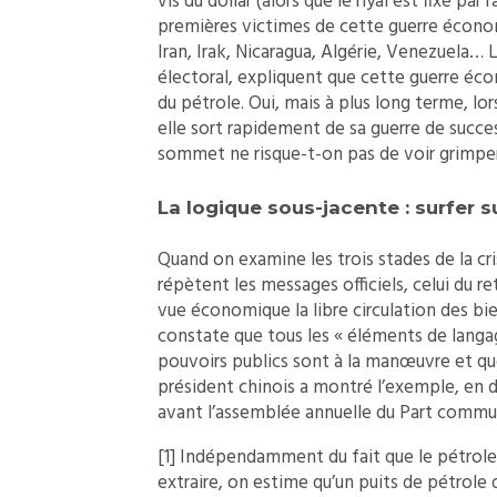
vis du dollar (alors que le riyal est fixe pa
premières victimes de cette guerre économ
Iran, Irak, Nicaragua, Algérie, Venezuela… L
électoral, expliquent que cette guerre écon
du pétrole. Oui, mais à plus long terme, lor
elle sort rapidement de sa guerre de succes
sommet ne risque-t-on pas de voir grimper 
La logique sous-jacente : surfer s
Quand on examine les trois stades de la c
répètent les messages officiels, celui du re
vue économique la libre circulation des bi
constate que tous les « éléments de langag
pouvoirs publics sont à la manœuvre et qu
président chinois a montré l’exemple, en dé
avant l’assemblée annuelle du Part commun
[1]
Indépendamment du fait que le pétrole d
extraire, on estime qu’un puits de pétrole