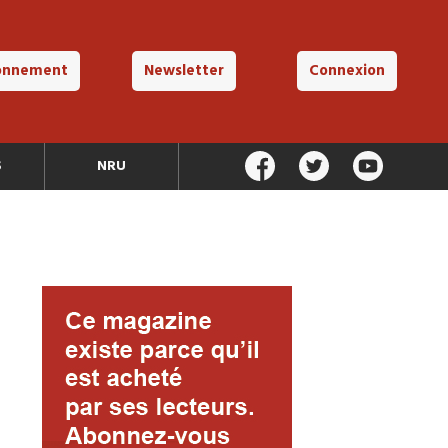
onnement
Newsletter
Connexion
S
NRU