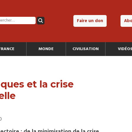
Faire un don
Ab
FRANCE
MONDE
CIVILISATION
VIDÉO
iques et la crise
lle
0
ctoire : de la minimisation de la crise