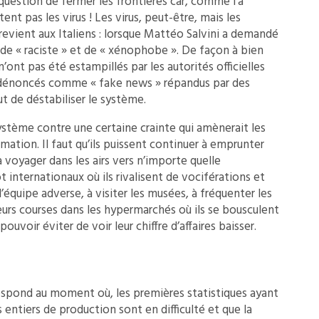
uestion de fermer les frontières car, comme l’a
tent pas les virus ! Les virus, peut-être, mais les
revient aux Italiens : lorsque Mattéo Salvini a demandé
 de « raciste » et de « xénophobe ». De façon à bien
n’ont pas été estampillés par les autorités officielles
 dénoncés comme « fake news » répandus par des
t de déstabiliser le système.
système contre une certaine crainte qui amènerait les
tion. Il faut qu’ils puissent continuer à emprunter
voyager dans les airs vers n’importe quelle
t internationaux où ils rivalisent de vociférations et
’équipe adverse, à visiter les musées, à fréquenter les
 leurs courses dans les hypermarchés où ils se bousculent
uvoir éviter de voir leur chiffre d’affaires baisser.
respond au moment où, les premières statistiques ayant
entiers de production sont en difficulté et que la