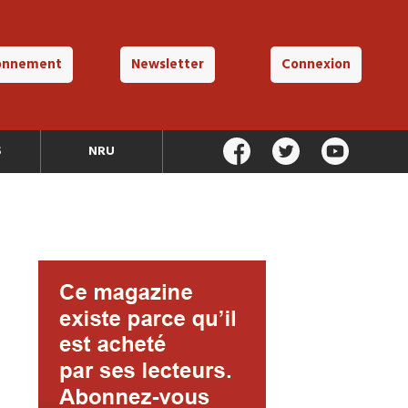
onnement
Newsletter
Connexion
S
NRU