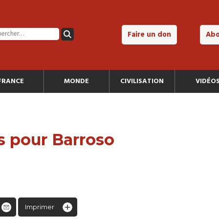
Faire un don
Ab
FRANCE
MONDE
CIVILISATION
VIDÉO
s pour Barroso
Imprimer