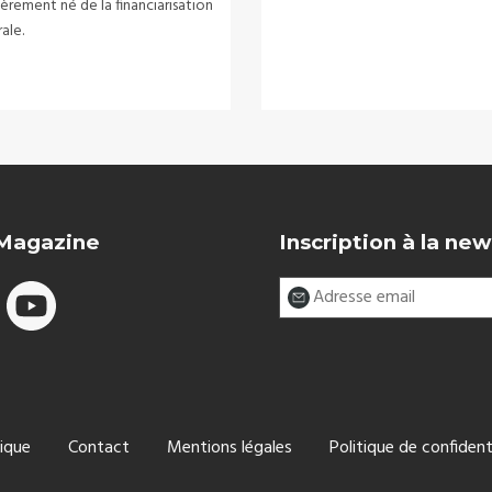
èrement né de la financiarisation
rale.
 Magazine
Inscription à la new
ique
Contact
Mentions légales
Politique de confident