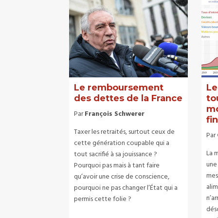
Le remboursement
Le
des dettes de la France
to
mo
Par
François Schwerer
fi
Taxer les retraités, surtout ceux de
Par
cette génération coupable qui a
La m
tout sacrifié à sa jouissance ?
une
Pourquoi pas mais à tant faire
mes
qu’avoir une crise de conscience,
ali
pourquoi ne pas changer l’État qui a
n’ar
permis cette folie ?
déso