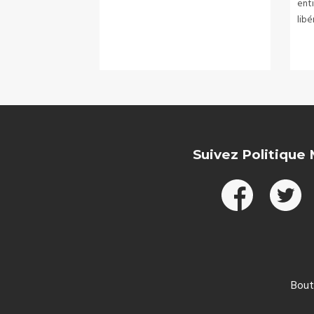
enti
libé
Suivez Politique
Bout