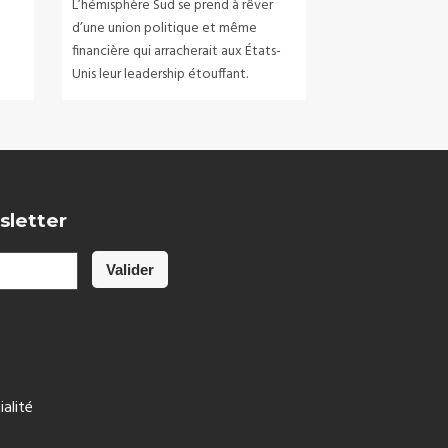
L’hémisphère Sud se prend à rêver
d’une union politique et même
financière qui arracherait aux États-
Unis leur leadership étouffant.
sletter
ialité