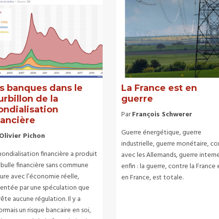
s banques dans le
La France est en
urbillon de la
guerre
ndialisation
Par
François Schwerer
nancière
Guerre énergétique, guerre
Olivier Pichon
industrielle, guerre monétaire, con
ondialisation financière a produit
avec les Allemands, guerre intern
 bulle financière sans commune
enfin : la guerre, contre la France 
ure avec l’économie réelle,
en France, est totale.
mentée par une spéculation que
rête aucune régulation. Il y a
rmais un risque bancaire en soi,