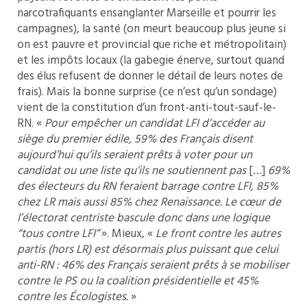
narcotrafiquants ensanglanter Marseille et pourrir les
campagnes), la santé (on meurt beaucoup plus jeune si
on est pauvre et provincial que riche et métropolitain)
et les impôts locaux (la gabegie énerve, surtout quand
des élus refusent de donner le détail de leurs notes de
frais). Mais la bonne surprise (ce n’est qu’un sondage)
vient de la constitution d’un front-anti-tout-sauf-le-
RN. «
Pour empêcher un candidat LFI d’accéder au
siège du premier édile, 59% des Français disent
aujourd’hui qu’ils seraient prêts à voter pour un
candidat ou une liste qu’ils ne soutiennent pas
[…]
69%
des électeurs du RN feraient barrage contre LFI, 85%
chez LR mais aussi 85% chez Renaissance.
Le cœur de
l’électorat centriste bascule donc dans une logique
“tous contre LFI”
». Mieux, «
Le front contre les autres
partis (hors LR) est désormais plus puissant que celui
anti-RN : 46% des Français seraient prêts à se mobiliser
contre le PS ou la coalition présidentielle et 45%
contre les Écologistes.
»