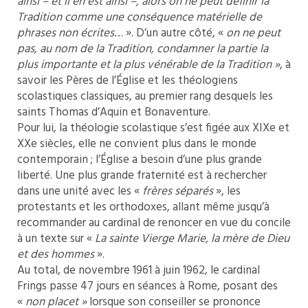
ainsi – et il en est ainsi –, alors on ne peut définir la
Tradition comme une conséquence matérielle de
phrases non écrites
… ». D’un autre côté, «
on ne peut
pas, au nom de la Tradition, condamner la partie la
plus importante et la plus vénérable de la Tradition »
, à
savoir les Pères de l’Église et les théologiens
scolastiques classiques, au premier rang desquels les
saints Thomas d’Aquin et Bonaventure.
Pour lui, la théologie scolastique s’est figée aux XIXe et
XXe siècles, elle ne convient plus dans le monde
contemporain ; l’Église a besoin d’une plus grande
liberté. Une plus grande fraternité est à rechercher
dans une unité avec les «
frères séparés
», les
protestants et les orthodoxes, allant même jusqu’à
recommander au cardinal de renoncer en vue du concile
à un texte sur «
La sainte Vierge Marie, la mère de Dieu
et des hommes
».
Au total, de novembre 1961 à juin 1962, le cardinal
Frings passe 47 jours en séances à Rome, posant des
«
non placet »
lorsque son conseiller se prononce