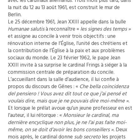
avec les cardinaux allemands. Trois mois plus tard, dans
la nuit du 12 au 13 août 1961, est construit le mur de
Berlin.
Le 25 décembre 1961, Jean XXIII appelle dans la bulle
Humanae salutis
à reconnaître «
les signes des temps »
et assigne au concile à venir trois objectifs : une
rénovation interne de l’Église, l’unité des chrétiens et
la contribution de l’Église à la paix et aux problèmes
sociaux du monde. Le 23 février 1962, le pape Jean
XXIII invite à sa surprise le cardinal Frings à siéger à la
commission centrale de préparation du concile.
L’accueillant dans la salle d’audience, il lui confie à
propos du discours de Gênes : «
Che bella coincidenza
del pensiero
! Vous avez dit tout ce que j’ai pensé et
voulais dire, mais que je ne pouvais dire
moi-même ».
Et lorsque le prélat avoue qu’un jeune professeur en est
l’auteur, il lui rétorque : «
Monsieur le cardinal, ma
dernière encyclique non plus, je ne l’ai pas faite moi-
même,
on se doit d’avoir les bons conseillers ».
Deux
mois après, le cardinal donne
sub secreto
les projets