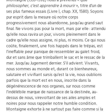
Montaigne (1533-1592) nous a prévenus «
que
philosopher, c’est apprendre à mourir
», titre d’un de
ses plus fameux essais (Livre I, chap. XX, 1580). Soyons
pur esprit dans la mesure où notre corps
progressivement nous abandonne, jusqu’au grand saut
final. Ne vivons pas pour la mort, mais par elle : attendu
qu’elle nous ravira un jour, vivons pleinement dans le
cadre qu’elle nous assigne, ni plus, ni moins. Ce qui nous
coûte, finalement, une fois happés dans le trépas, est
l’ineffable peur panique de ressembler au galet froid,
dur et sans âme que trimballent le sac et le ressac de la
mer. Jusqu’au Jugement dernier. S’il advient. Vivants,
nous sommes au monde et, durant ce bienheureux,
salutaire et vivifiant sursis qu’est la vie, nous oublions
parfois que la mort est en nous, inscrite dans la
dégénérescence de nos organes, sur nous comme
l’indélébile marque de naissance de la destinée, au-
dessus de nous, virevoltant de ses ailes amples et
noires pour nous rappeler notre humble condition.
Montaigne exhorte à ne surtout pas faire comme si la