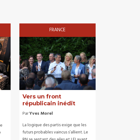
FRANCE
Vers un front
républicain inédit
Par
Yves Morel
La logique des partis exige que les
le
futurs probables vaincus s’allient. Le
e
RN se sentant des ailes et LFI ayant