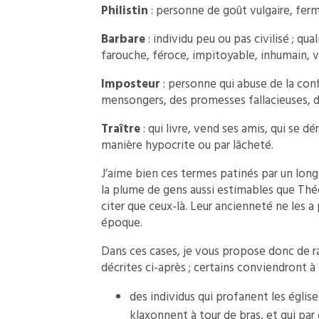
Philistin
: personne de goût vulgaire, fermé
Barbare
: individu peu ou pas civilisé ; quali
farouche, féroce, impitoyable, inhumain, v
Imposteur
: personne qui abuse de la confi
mensongers, des promesses fallacieuses, dan
Traître
: qui livre, vend ses amis, qui se dé
manière hypocrite ou par lâcheté.
J’aime bien ces termes patinés par un long 
la plume de gens aussi estimables que Théo
citer que ceux-là. Leur ancienneté ne les 
époque.
Dans ces cases, je vous propose donc de r
décrites ci-après ; certains conviendront à p
des individus qui profanent les église
klaxonnent à tour de bras, et qui par