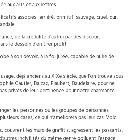
e aux arts et aux lettres.
ficatifs associés : arriéré, primitif, sauvage, cruel, dur,
andale.
ance, de la crédulité d’autrui par des discours
s le dessein d’en tirer profit.
robe à son devoir, à la foi jurée, capable de nuire de
usage, déjà anciens au XIXe siècle, que l’on trouve sous
phile Gautier, Balzac, Flaubert, Baudelaire, pour ne
a pas privés de leur pertinence pour notre charmante
anger les personnes ou les groupes de personnes
lusieurs cases, ce qui n’améliorera pas leur cas. Voici :
s, couvrent les murs de graffitis, agressent les passants,
 d’autres incivilités du même genre polluent l’espace