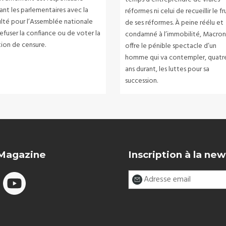
ant les parlementaires avec la
réformes ni celui de recueillir le fr
ulté pour l’Assemblée nationale
de ses réformes. À peine réélu et
efuser la confiance ou de voter la
condamné à l’immobilité, Macro
ion de censure.
offre le pénible spectacle d’un
homme qui va contempler, quatr
ans durant, les luttes pour sa
succession.
 Magazine
Inscription à la new