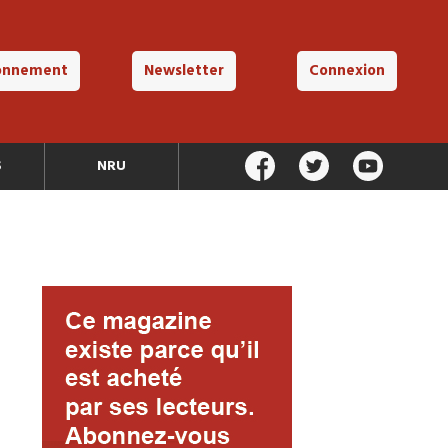
onnement
Newsletter
Connexion
S
NRU