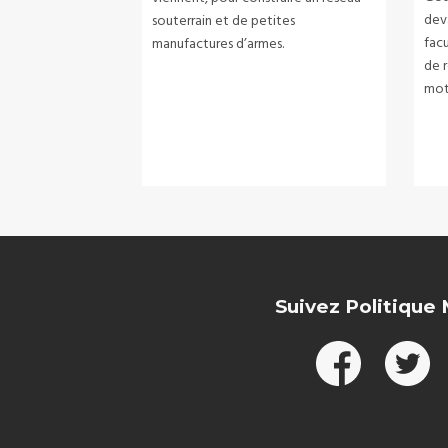
dev
souterrain et de petites
fac
manufactures d’armes.
de r
mot
Suivez Politique