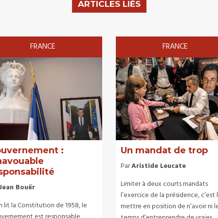
ARTICLES LIÉS
FRANCE
FRANCE
uvernement :
Un mandat de trop
inavouable
Par
Aristide Leucate
sponsabilité
Limiter à deux courts mandats
Jean Bouër
l’exercice de la présidence, c’est 
n lit la Constitution de 1958, le
mettre en position de n’avoir ni l
vernement est responsable
temps d’entreprendre de vraies