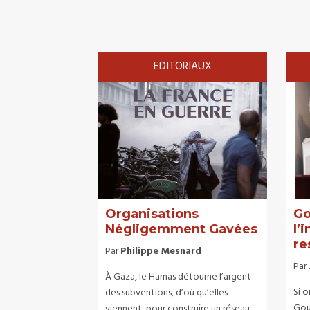
EDITORIAUX
Organisations
Go
Négligemment Gavées
l’
re
Par
Philippe Mesnard
Par
À Gaza, le Hamas détourne l’argent
Si o
des subventions, d’où qu’elles
Gou
viennent, pour construire un réseau