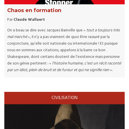
Chaos en formation
Par
Claude Wallaert
On a beau se dire avec Jacques Bainville que «
tout a toujours très
mal marché
», il n’y a pas vraiment de quoi être rassuré par la
conjoncture, qu’elle soit nationale ou internationale ! Et puisque
nous en sommes aux citations, appelons à la barre ce bon
Shakespeare, dont certains doutent de l’existence mais personne
de son génie pertinent : «
l’histoire humaine, c’est un récit raconté
par un idiot, plein de bruit et de fureur et qui ne signifie rien
».
CIVILISATION