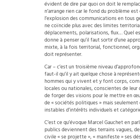
évident de dire par quoi on doit le remplace
n’arrange rien car le fond du problème est
l’explosion des communications en tous ge
ne coïncide plus avec des limites territor
déplacements, polarisations, flux… Quel est
donne à penser qu’il faut sortir d’une appr
mixte, à la fois territorial, fonctionnel, o
doit représenter.
Car – c’est un troisième niveau d’approfon
faut-il qu’il y ait quelque chose à représen
hommes qui y vivent et y font corps, com
locales ou nationales, conscientes de leur
de forger des visions pour le mettre en œuv
de « sociétés politiques » mais seulement d
instables d’intérêts individuels et catégorie
C’est ce qu’évoque Marcel Gauchet en parla
publics deviennent des terrains vagues, de
civile « se projette », « manifeste » ses dés