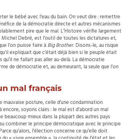
eter le bébé avec l’eau du bain. On veut dire : remettre
bénéfice de la démocratie directe et autres mécanismes
blablement pire que le mal. L’Histoire vérifie largement
Michel Debré, est l’outil de toutes les dictatures et,
que l’on puisse faire à
Big Brother
. Disons-le, au risque
’il expliquait que c’était déjà bien si le peuple était
qu’il ne fallait pas aller au-delà. La démocratie
rme de démocratie et, au demeurant, la seule que l’on
un mal français
le mauvaise posture, celle d’une condamnation
à encore, soyons clairs : le mal est d’abord un mal
ne beaucoup mieux dans la plupart des autres pays
u combiner le principe démocratique avec le principe
arce qu’alors, l’élection concerne ce qu’elle doit
du « vivre ensemble », la continuité de l’état et les