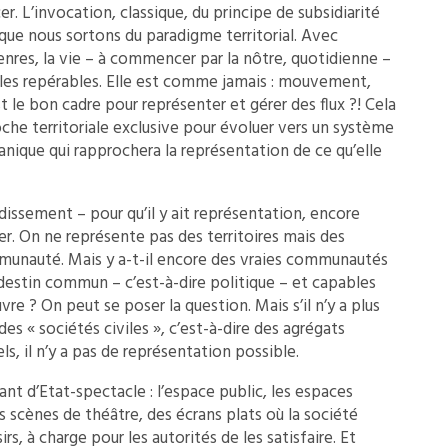
r. L’invocation, classique, du principe de subsidiarité
 que nous sortons du paradigme territorial. Avec
nres, la vie – à commencer par la nôtre, quotidienne –
iales repérables. Elle est comme jamais : mouvement,
 le bon cadre pour représenter et gérer des flux ?! Cela
oche territoriale exclusive pour évoluer vers un système
rganique qui rapprochera la représentation de ce qu’elle
dissement – pour qu’il y ait représentation, encore
ter. On ne représente pas des territoires mais des
munauté. Mais y a-t-il encore des vraies communautés
 destin commun – c’est-à-dire politique – et capables
re ? On peut se poser la question. Mais s’il n’y a plus
es « sociétés civiles », c’est-à-dire des agrégats
ls, il n’y a pas de représentation possible.
nt d’Etat-spectacle : l’espace public, les espaces
s scènes de théâtre, des écrans plats où la société
irs, à charge pour les autorités de les satisfaire. Et