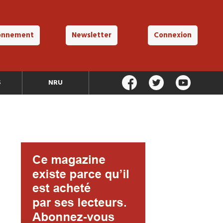
onnement
Newsletter
Connexion
S
NRU