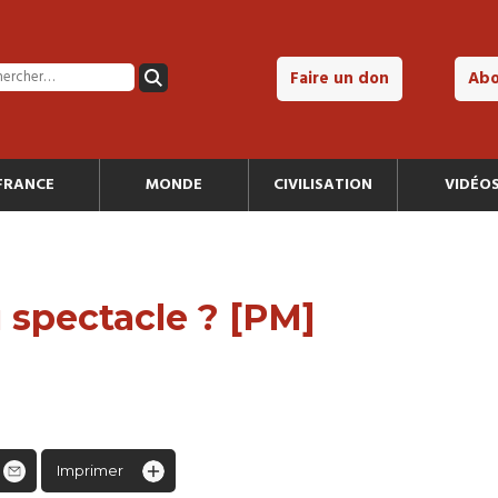
Faire un don
Ab
FRANCE
MONDE
CIVILISATION
VIDÉO
 spectacle ? [PM]
Imprimer