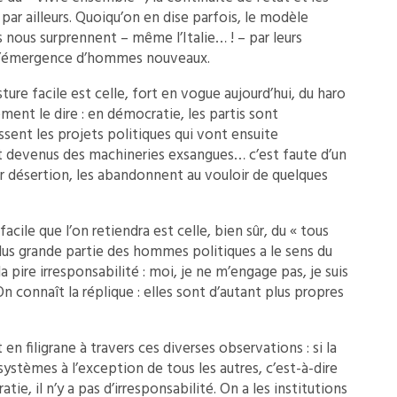
ar ailleurs. Quoiqu’on en dise parfois, le modèle
s nous surprennent – même l’Italie… ! – par leurs
 d’émergence d’hommes nouveaux.
re facile est celle, fort en vogue aujourd’hui, du haro
lement le dire : en démocratie, les partis sont
issent les projets politiques qui vont ensuite
ont devenus des machineries exsangues… c’est faute d’un
r désertion, les abandonnent au vouloir de quelques
acile que l’on retiendra est celle, bien sûr, du « tous
 plus grande partie des hommes politiques a le sens du
a pire irresponsabilité : moi, je ne m’engage pas, je suis
n connaît la réplique : elles sont d’autant plus propres
t en filigrane à travers ces diverses observations : si la
ystèmes à l’exception de tous les autres, c’est-à-dire
ie, il n’y a pas d’irresponsabilité. On a les institutions