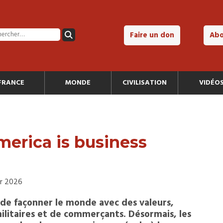
Faire un don
Ab
FRANCE
MONDE
CIVILISATION
VIDÉO
merica is business
er 2026
de façonner le monde avec des valeurs,
litaires et de commerçants. Désormais, les