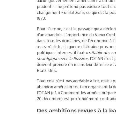
aucun gouvernement américain n’a dit ou ne 
prudent : il ne prétend pas exclure tout c
changement « unilatéral », ce qui est la po
1972.
Pour l’Europe, c’est le passage qui a déclenc
d’un abandon. L’importance du Vieux Con
dans tous les domaines, de l’économie à l
assez réaliste : la guerre d’Ukraine prov
politiques internes, il faut «
rétablir des co
stratégique avec la Russie
», l’OTAN n’est p
doivent prendre en mains leur défense et 
Etats-Unis.
Tout cela n’est pas agréable à lire, mais a
abandon américain tout en organisant la 
l’OTAN (cf.
« Comment les armées préparent
20 décembre
) est profondément contradict
Des ambitions revues à la ba