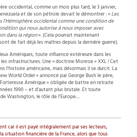
re occidental, comme un mois plus tard, le 3 janvier,
 Venezuela et de son pétrole devait le démontrer : «
Les
ns l’Hémisphère occidental comme une condition de
condition qui nous autorise à nous imposer avec
in dans la région
». (Cela pourrait maintenant
ont de fait déjà les maîtres depuis la dernière guerre).
s deux Amériques, toute influence extérieure dans les
 les infrastructures. Une « doctrine Monroe » XXL ! Cet
l’histoire américaine, mais désormais il se durcit. La
 New World Order » annoncé par George Bush le père,
 « Forteresse Amérique » obligée de battre en retraite
nnées 1990 – et d’autant plus brutale. Et toute
vu de Washington, le rôle de l’Europe…
t car il est payé intégralement par ses lecteurs,
a situation financière de la France, alors que tous