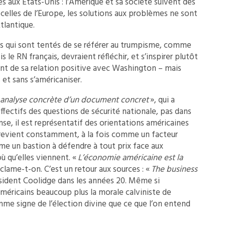
s aux États-Unis : l’Amérique et sa société suivent des
 celles de l’Europe, les solutions aux problèmes ne sont
Atlantique.
ens qui sont tentés de se référer au trumpisme, comme
le RN français, devraient réfléchir, et s’inspirer plutôt
ent de sa relation positive avec Washington – mais
 et sans s’américaniser.
 analyse concrète d’un document concret
», qui a
effectifs des questions de sécurité nationale, pas dans
se, il est représentatif des orientations américaines
 revient constamment, à la fois comme un facteur
me un bastion à défendre à tout prix face aux
ù qu’elles viennent. «
L’économie américaine est la
clame-t-on. C’est un retour aux sources : «
The business
ésident Coolidge dans les années 20. Même si
Américains beaucoup plus la morale calviniste de
omme signe de l’élection divine que ce que l’on entend