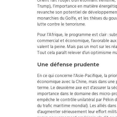
Orient fait l’objet d’un étonnant irénisme, 
Trump), l’importance en matière énergétiqu
revanche son potentiel de développement é
monarchies du Golfe, et les thèses du gouv
lutte contre le terrorisme.
Pour l’Afrique, le programme est clair : su
commercial et économique, favorable aux in
valent la peine. Mais pas un mot sur les ré
Tout cela paraît relever d’un optimisme ma
Une défense prudente
En ce qui concerne l’Asie-Pacifique, la prio
économique avec la Chine, mais dans une p
terme. Le deuxième axe est d’assurer la séc
importance dans le domaine des micro-proce
empêche le contrôle unilatéral par Pékin de
du trafic maritime mondial). Les alliés dans 
d’augmenter sérieusement leur effort milit