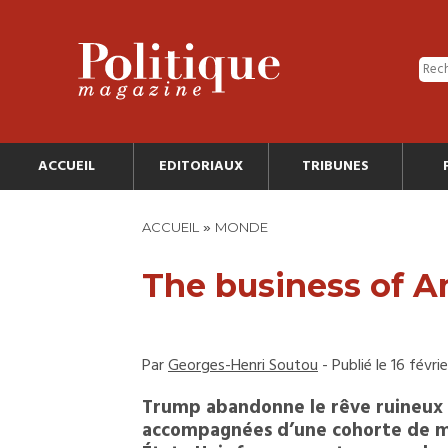
ACCUEIL
EDITORIAUX
TRIBUNES
»
ACCUEIL
MONDE
The business of A
Par
Georges-Henri Soutou
- Publié le 16 févri
Trump abandonne le rêve ruineux 
accompagnées d’une cohorte de mi