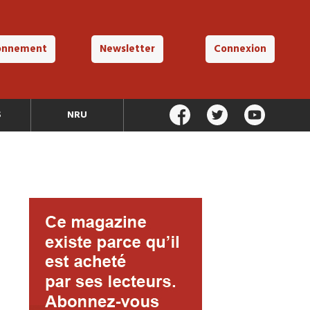
onnement
Newsletter
Connexion
S
NRU