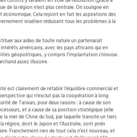
les conflits y seraient en voie de résolution (grâce à
e de la région n’est plus centrale. On souligne en
conomique. Cela rejoint en fait les aspirations des
ernement israélien réduisant tous les problèmes à la
bstituer aux aides de toute nature un partenariat
térêts américains, avec les pays africains qui en
alités géopolitiques, y compris l’implantation chinoise.
rchand assez illusoire.
rité est clairement de rétablir l’équilibre commercial et
erspective qui n’exclut pas la coopération à long
urité de Taïwan, pour deux raisons : à cause de son
sseurs, et à cause de sa position stratégique (elle
 la mer de Chine du Sud, par laquelle transite un tiers
la région, dont le Japon et l’Australie, sont priés
aire. Franchement rien de tout cela n’est nouveau, et