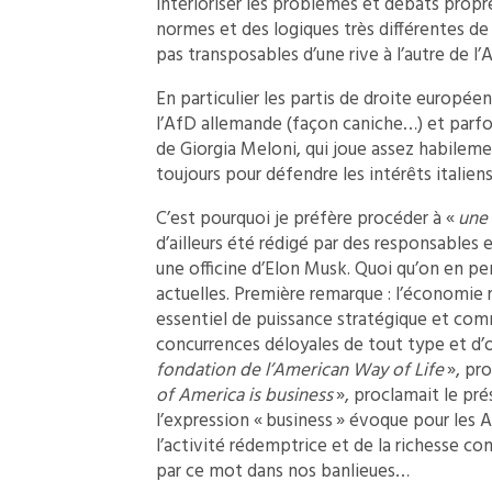
intérioriser les problèmes et débats propre
normes et des logiques très différentes de
pas transposables d’une rive à l’autre de l’
En particulier les partis de droite europé
l’AfD allemande (façon caniche…) et parfois 
de Giorgia Meloni, qui joue assez habilem
toujours pour défendre les intérêts italiens
C’est pourquoi je préfère procéder à «
une
d’ailleurs été rédigé par des responsables 
une officine d’Elon Musk. Quoi qu’on en pen
actuelles. Première remarque : l’économie
essentiel de puissance stratégique et com
concurrences déloyales de tout type et d’o
fondation de l’American Way of Life
», pro
of America is business
», proclamait le pr
l’expression « business » évoque pour les 
l’activité rédemptrice et de la richesse c
par ce mot dans nos banlieues…