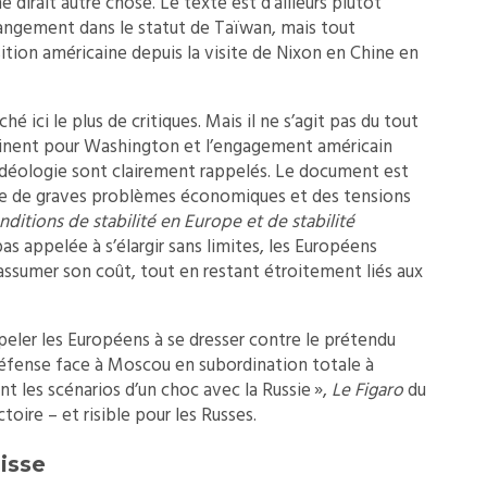
dirait autre chose. Le texte est d’ailleurs plutôt
hangement dans le statut de Taïwan, mais tout
sition américaine depuis la visite de Nixon en Chine en
hé ici le plus de critiques. Mais il ne s’agit pas du tout
tinent pour Washington et l’engagement américain
’idéologie sont clairement rappelés. Le document est
oque de graves problèmes économiques et des tensions
nditions de stabilité en Europe et de stabilité
as appelée à s’élargir sans limites, les Européens
assumer son coût, tout en restant étroitement liés aux
ppeler les Européens à se dresser contre le prétendu
défense face à Moscou en subordination totale à
 les scénarios d’un choc avec la Russie »,
Le Figaro
du
oire – et risible pour les Russes.
isse