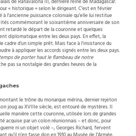
lais de Ranavalona III, dernière reine de Madagascar.
r « historique » selon le dirigeant. C’est en février
 à l’ancienne puissance coloniale qu’elle lui restitue
tivités commémorant le soixantième anniversaire de son
nt retardé le départ de la couronne et quelques
t diplomatique entre les deux pays. En effet, la
e cadre d’un simple prêt. Mais face à l’insistance du
dre à appliquer les accords signés entre les deux pays.
t temps de porter haut le flambeau de notre
che pas sa nostalgie des grandes heures de la
lgaches
rmontant le trône du monarque mérina, dernier rejeton
son joug au XVIIIe siècle, est entouré de mystères. Il
quelle manière cette couronne, utilisée lors de grandes
té acquise par un colon réunionnais – et donc, pour
e guerre ni un objet volé –, Georges Richard, fervent
nt qu’il n’en fasse don en 1910 au Musée de l’Armée.