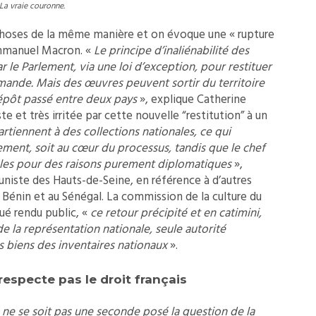
La vraie couronne.
s choses de la même manière et on évoque une « rupture
mmanuel Macron. «
Le principe d’inaliénabilité des
r le Parlement, via une loi d’exception, pour restituer
demande. Mais des œuvres peuvent sortir du territoire
pôt passé entre deux pays
», explique Catherine
te et très irritée par cette nouvelle “restitution” à un
rtiennent à des collections nationales, ce qui
lement, soit au cœur du processus, tandis que le chef
onales pour des raisons purement diplomatiques
»,
niste des Hauts-de-Seine, en référence à d’autres
Bénin et au Sénégal. La commission de la culture du
é rendu public, «
ce retour précipité et en catimini,
e la représentation nationale, seule autorité
s biens des inventaires nationaux
».
respecte pas le droit français
e se soit pas une seconde posé la question de la