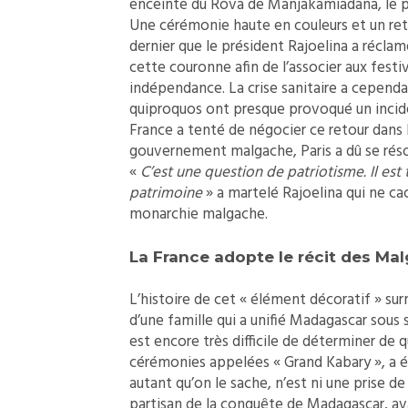
enceinte du Rova de Manjakamiadana, le pa
Une cérémonie haute en couleurs et un retou
dernier que le président Rajoelina a réclamé
cette couronne afin de l’associer aux fes
indépendance. La crise sanitaire a cependa
quiproquos ont presque provoqué un inciden
France a tenté de négocier ce retour dans l
gouvernement malgache, Paris a dû se résou
«
C’est une question de patriotisme. Il es
patrimoine
» a martelé Rajoelina qui ne ca
monarchie malgache.
La France adopte le récit des Ma
L’histoire de cet « élément décoratif » su
d’une famille qui a unifié Madagascar sous 
est encore très difficile de déterminer de 
cérémonies appelées « Grand Kabary », a é
autant qu’on le sache, n’est ni une prise d
partisan de la conquête de Madagascar, ava