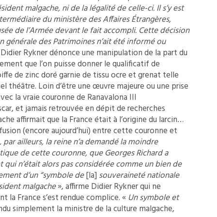
ent malgache, ni de la légalité de celle-ci. Il s’y est
termédiaire du ministère des Affaires Étrangères,
usée de l’Armée devant le fait accompli. Cette décision
on générale des Patrimoines n’ait été informé ou
te, Didier Rykner dénonce une manipulation de la part du
lement que l’on puisse donner le qualificatif de
iffe de zinc doré garnie de tissu ocre et grenat telle
uel théâtre. Loin d’être une œuvre majeure ou une prise
vec la vraie couronne de Ranavalona III
ar, et jamais retrouvée en dépit de recherches
he affirmait que la France était à l’origine du larcin…
fusion (encore aujourd’hui) entre cette couronne et
, par ailleurs, la reine n’a demandé la moindre
étique de cette couronne, que Georges Richard a
qui n’était alors pas considérée comme un bien de
cunement d’un “symbole de
[la]
souveraineté nationale
sident malgache
», affirme Didier Rykner qui ne
nt la France s’est rendue complice. «
Un symbole et
ndu simplement la ministre de la culture malgache,