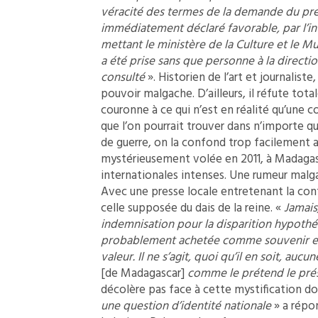
véracité des termes de la demande du présid
immédiatement déclaré favorable, par l’in
mettant le ministère de la Culture et le M
a été prise sans que personne à la directi
consulté
». Historien de l’art et journalis
pouvoir malgache. D’ailleurs, il réfute tota
couronne à ce qui n’est en réalité qu’une co
que l’on pourrait trouver dans n’importe q
de guerre, on la confond trop facilement a
mystérieusement volée en 2011, à Madagasc
internationales intenses. Une rumeur malgac
Avec une presse locale entretenant la con
celle supposée du dais de la reine. «
Jamais
indemnisation pour la disparition hypoth
probablement achetée comme souvenir et 
valeur. Il ne s’agit, quoi qu’il en soit, au
[de Madagascar]
comme le prétend le pré
décolère pas face à cette mystification do
une question d’identité nationale
» a répo