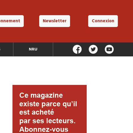
onnement
Newsletter
Connexion
S
NRU