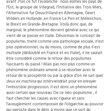
avant .Puis ce fut l’avalanche : nous eûmes les pays de
l’Est, le groupe de Višegrad, l’Initiative des Trois Mers,
l’Alternative fur Deuschtland en Allemagne, Geert
Wilders en Hollande ,en France Le Pen et Mélenchon,
le Brexit en Grande-Bretagne. Voilà donc que, de
marginal, le phénomène devient général avec ce qui
vient de se passer en Italie. Désormais le concept de
populisme, traité comme une pathologie sociale, n’est
plus opérationnel, ou du moins, comme de plus il est
multiple (dédoublé en France et en Italie), il ne saurait
être considéré comme le retour des populismes
fascisants du passé ! Mais pas non plus comme un
phénomène ordinaire amené à se résorber avec le
retour de la prospérité ou par la grâce d’on ne sait quel
deus ex machina
qui interviendrait pour en enrayer
l’irrésistible progression. Il est donc un phénomène
aussi certain que nouveau. De ce néo-populisme , il
faut chercher les causes avec rigueur et sans
l’aveuglement contemporain de l’oligarchie au pouvoir
qui persiste dans le déni, à moins que ce soit du