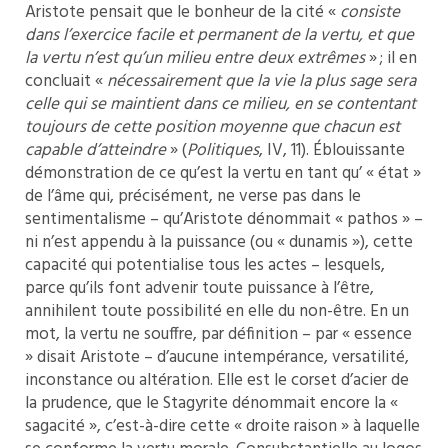
Aristote pensait que le bonheur de la cité «
consiste
dans l’exercice facile et permanent de la vertu, et que
la vertu n’est qu’un milieu entre deux extrêmes
» ; il en
concluait «
nécessairement que la vie la plus sage sera
celle qui se maintient dans ce milieu, en se contentant
toujours de cette position moyenne que chacun est
capable d’atteindre
» (
Politiques
, IV, 11). Éblouissante
démonstration de ce qu’est la vertu en tant qu’ « état »
de l’âme qui, précisément, ne verse pas dans le
sentimentalisme – qu’Aristote dénommait « pathos » –
ni n’est appendu à la puissance (ou « dunamis »), cette
capacité qui potentialise tous les actes – lesquels,
parce qu’ils font advenir toute puissance à l’être,
annihilent toute possibilité en elle du non-être. En un
mot, la vertu ne souffre, par définition – par « essence
» disait Aristote – d’aucune intempérance, versatilité,
inconstance ou altération. Elle est le corset d’acier de
la prudence, que le Stagyrite dénommait encore la «
sagacité », c’est-à-dire cette « droite raison » à laquelle