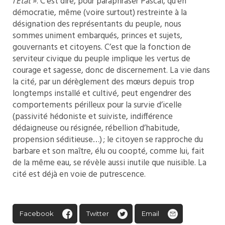
l’État
». C’est dire, pour paraphraser Pascal, qu’en
démocratie, même (voire surtout) restreinte à la
désignation des représentants du peuple, nous
sommes uniment embarqués, princes et sujets,
gouvernants et citoyens. C’est que la fonction de
serviteur civique du peuple implique les vertus de
courage et sagesse, donc de discernement. La vie dans
la cité, par un dérèglement des mœurs depuis trop
longtemps installé et cultivé, peut engendrer des
comportements périlleux pour la survie d’icelle
(passivité hédoniste et suiviste, indifférence
dédaigneuse ou résignée, rébellion d’habitude,
propension séditieuse…) ; le citoyen se rapproche du
barbare et son maître, élu ou coopté, comme lui, fait
de la même eau, se révèle aussi inutile que nuisible. La
cité est déjà en voie de putrescence.
Facebook
Twitter
Email