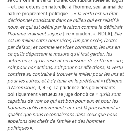
se conforme la vertu morale. Consubstantielle au logos
– et, par extension naturelle, à l’homme, seul animal de
nature proprement politique –, «
la vertu est un état
décisionnel consistant dans ce milieu qui est relatif à
nous, et qui est défini par la raison comme le définirait
l’homme vraiment sagace
[lire « prudent », NDLA]
. Elle
est un milieu entre deux vices, l’un par excès, l’autre
par défaut ; et comme les vices consistent, les uns en
ce qu’ils dépassent la mesure qu’il faut garder, les
autres en ce qu’ils restent en dessous de cette mesure,
soit pour nos actions, soit pour nos affections, la vertu
consiste au contraire à trouver le milieu pour les uns et
pour les autres, et à s’y tenir en le préférant
» (
Éthique
à Nicomaque
, II, 4-6). La prudence des gouvernants
politiquement vertueux se juge donc à ce «
qu’ils sont
capables de voir ce qui est bon pour eux et pour les
hommes qu’ils gouvernent ; et c’est là précisément la
qualité que nous reconnaissons dans ceux que nous
appelons des chefs de famille et des hommes
politiques
».