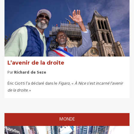
L’avenir de la droite
Par
Richard de Seze
Éric Ciotti l’a déclaré dans le
Figaro
, «
À Nice s’est incarné l’avenir
de la droite
. »
MONDE