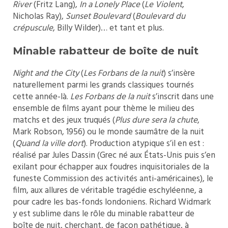
River
(Fritz Lang),
In a Lonely Place
(
Le Violent
,
Nicholas Ray),
Sunset Boulevard
(
Boulevard du
crépuscule
, Billy Wilder)… et tant et plus.
Minable rabatteur de boîte de nuit
Night and the City
(
Les Forbans de la nuit
) s’insère
naturellement parmi les grands classiques tournés
cette année-là.
Les Forbans de la nuit
s’inscrit dans une
ensemble de films ayant pour thème le milieu des
matchs et des jeux truqués (
Plus dure sera la chute
,
Mark Robson, 1956) ou le monde saumâtre de la nuit
(
Quand la ville dort
). Production atypique s’il en est :
réalisé par Jules Dassin (Grec né aux États-Unis puis s’en
exilant pour échapper aux foudres inquisitoriales de la
funeste Commission des activités anti-américaines), le
film, aux allures de véritable tragédie eschyléenne, a
pour cadre les bas-fonds londoniens. Richard Widmark
y est sublime dans le rôle du minable rabatteur de
boîte de nuit, cherchant, de façon pathétique, à