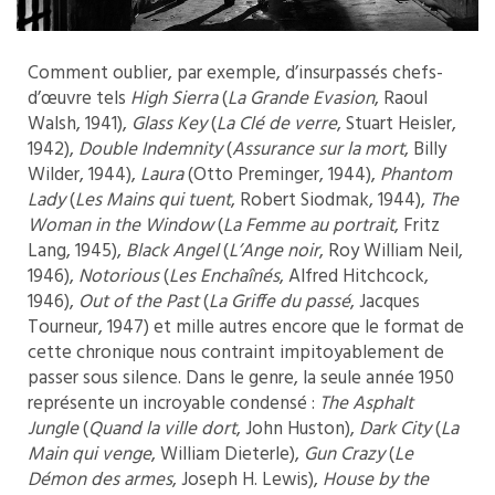
Comment oublier, par exemple, d’insurpassés chefs-
d’œuvre tels
High Sierra
(
La Grande Evasion
, Raoul
Walsh, 1941),
Glass Key
(
La Clé de verre
, Stuart Heisler,
1942),
Double Indemnity
(
Assurance sur la mort
, Billy
Wilder, 1944),
Laura
(Otto Preminger, 1944),
Phantom
Lady
(
Les Mains qui tuent
, Robert Siodmak, 1944),
The
Woman in the Window
(
La Femme au portrait
, Fritz
Lang, 1945),
Black Angel
(
L’Ange noir
, Roy William Neil,
1946),
Notorious
(
Les Enchaînés
, Alfred Hitchcock,
1946),
Out of the Past
(
La Griffe du passé
, Jacques
Tourneur, 1947) et mille autres encore que le format de
cette chronique nous contraint impitoyablement de
passer sous silence. Dans le genre, la seule année 1950
représente un incroyable condensé :
The Asphalt
Jungle
(
Quand la ville dort
, John Huston),
Dark City
(
La
Main qui venge
, William Dieterle),
Gun Crazy
(
Le
Démon des armes
, Joseph H. Lewis),
House by the