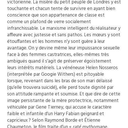
victorienne. La misère du petit peuple de Londres y est
touchante et chacun tente de survivre en ayant bien
conscience que son appartenance de classe est
comme un plafond de verre socialement
infranchissable. Le marxisme intelligent du réalisateur y
affleure avec justesse et sans pathos. Les mœurs y sont
étouffantes et les hommes n’y sont guère à leur
avantage. On y devine même leur impuissance sexuelle
face à des femmes castratrices, elles-mêmes très
ambiguës quand il s’agit de préserver égoïstement
leurs intérêts matériels. La vénéneuse Helen Nosseros
(interprétée par Googie Withers) est pitoyable
lorsque, revenant dans les bras de son mari délaissé
(qu’elle trouvera suicidé), elle perd toute dignité par
son attitude rampante et soumise. Et que dire de cette
image persistante de la mère protectrice, notamment
véhiculée par Gene Tierney, qui accuse le caractère
faible et infantile d’un Harry Fabian geignard et
capricieux ? Selon Raymond Borde et Étienne
Chaumeton, le film traite d’un «
raté mythomane,