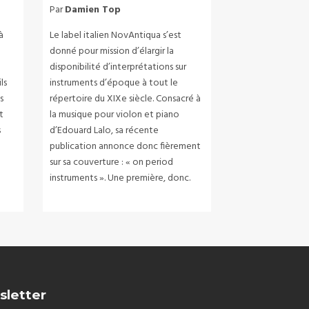
Par
Damien Top
à
Le label italien NovAntiqua s’est
donné pour mission d’élargir la
disponibilité d’interprétations sur
ls
instruments d’époque à tout le
s
répertoire du XIXe siècle. Consacré à
t
la musique pour violon et piano
s
d’Edouard Lalo, sa récente
publication annonce donc fièrement
sur sa couverture : « on period
instruments ». Une première, donc.
sletter