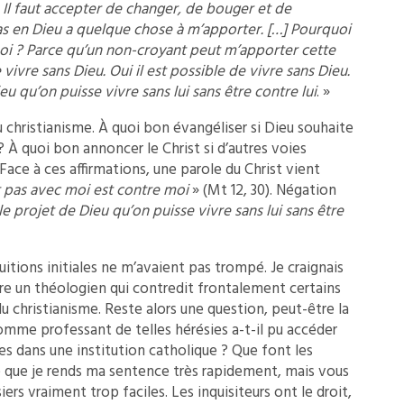
]
Il faut accepter de changer, de bouger et de
s en Dieu a quelque chose à m’apporter. […] Pourquoi
i ? Parce qu’un non-croyant peut m’apporter cette
 vivre sans Dieu. Oui il est possible de vivre sans Dieu.
u qu’on puisse vivre sans lui sans être contre lui
. »
u christianisme. À quoi bon évangéliser si Dieu souhaite
 À quoi bon annoncer le Christ si d’autres voies
Face à ces affirmations, une parole du Christ vient
t pas avec moi est contre moi
» (Mt 12, 30). Négation
le projet de Dieu qu’on puisse vivre sans lui sans être
ntuitions initiales ne m’avaient pas trompé. Je craignais
re un théologien qui contredit frontalement certains
 christianisme. Reste alors une question, peut-être la
mme professant de telles hérésies a-t-il pu accéder
s dans une institution catholique ? Que font les
de que je rends ma sentence très rapidement, mais vous
iers vraiment trop faciles. Les inquisiteurs ont le droit,