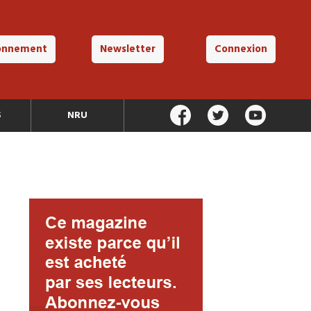
onnement
Newsletter
Connexion
S
NRU