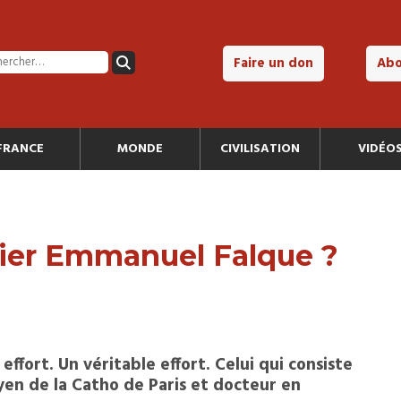
Faire un don
Ab
FRANCE
MONDE
CIVILISATION
VIDÉO
ier Emmanuel Falque ?
 effort. Un véritable effort. Celui qui consiste
yen de la Catho de Paris et docteur en