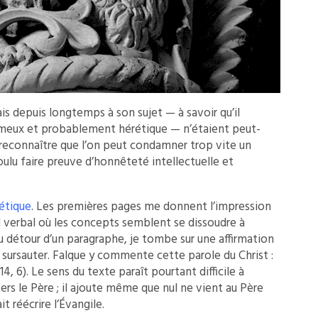
ais depuis longtemps à son sujet — à savoir qu’il
fumeux et probablement hérétique — n’étaient peut-
n reconnaître que l’on peut condamner trop vite un
voulu faire preuve d’honnêteté intellectuelle et
gétique
. Les premières pages me donnent l’impression
rd verbal où les concepts semblent se dissoudre à
au détour d’un paragraphe, je tombe sur une affirmation
t sursauter. Falque y commente cette parole du Christ :
14, 6). Le sens du texte paraît pourtant difficile à
ers le Père ; il ajoute même que nul ne vient au Père
ait réécrire l’Évangile.