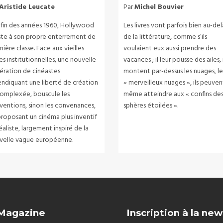
Aristide Leucate
Par
Michel Bouvier
a fin des années 1960, Hollywood
Les livres vont parfois bien au-del
iste à son propre enterrement de
de la littérature, comme s’ils
ière classe. Face aux vieilles
voulaient eux aussi prendre des
es institutionnelles, une nouvelle
vacances ; il leur pousse des ailes, i
ération de cinéastes
montent par-dessus les nuages, le
endiquant une liberté de création
« merveilleux nuages », ils peuven
omplexée, bouscule les
même atteindre aux « confins de
ventions, sinon les convenances,
sphères étoilées ».
proposant un cinéma plus inventif
éaliste, largement inspiré de la
velle vague européenne.
 Magazine
Inscription à la new