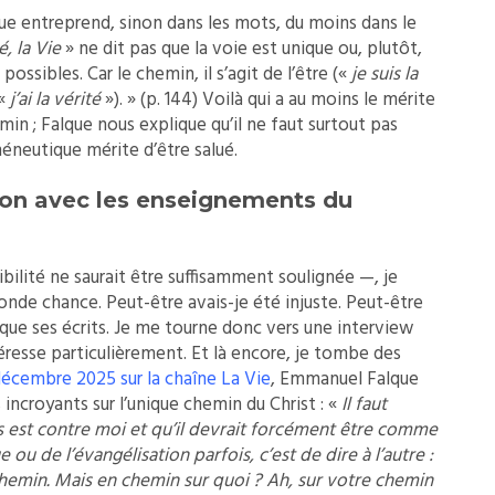
e entreprend, sinon dans les mots, du moins dans le
é, la Vie
» ne dit pas que la voie est unique ou, plutôt,
possibles. Car le chemin, il s’agit de l’être («
je suis la
(«
j’ai la vérité
»). » (p. 144) Voilà qui a au moins le mérite
hemin ; Falque nous explique qu’il ne faut surtout pas
méneutique mérite d’être salué.
ion avec les enseignements du
bilité ne saurait être suffisamment soulignée —, je
onde chance. Peut-être avais-je été injuste. Peut-être
 que ses écrits. Je me tourne donc vers une interview
téresse particulièrement. Et là encore, je tombe des
 décembre 2025 sur la chaîne La Vie
, Emmanuel Falque
 incroyants sur l’unique chemin du Christ : «
Il faut
as est contre moi et qu’il devrait forcément être comme
ou de l’évangélisation parfois, c’est de dire à l’autre :
n chemin. Mais en chemin sur quoi ? Ah, sur votre chemin