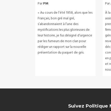
Par
PM
Par
« Au cours de l’été 1958, alors que les
À l
Français, bon gré mal gré,
ass
s’abandonnaient à l’une des
prem
mystifications les plus glorieuses de
firm
leur histoire, je fus désigné d’urgence
gén
par les fumeurs de mon clan pour
rev
rédiger un rapport sur la nouvelle
déc
présentation du paquet de gris.
con
en 
et r
nou
Suivez Politique