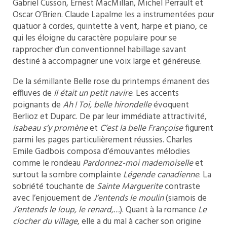
Gabriel Cusson, Ernest MacMillan, Michel Perrault et
Oscar O’Brien. Claude Lapalme les a instrumentées pour
quatuor à cordes, quintette à vent, harpe et piano, ce
qui les éloigne du caractère populaire pour se
rapprocher d’un conventionnel habillage savant
destiné à accompagner une voix large et généreuse.
De la sémillante Belle rose du printemps émanent des
effluves de
Il était un petit navire
. Les accents
poignants de
Ah ! Toi, belle hirondelle
évoquent
Berlioz et Duparc. De par leur immédiate attractivité,
Isabeau s’y promène
et
C’est la belle Françoise
figurent
parmi les pages particulièrement réussies. Charles
Emile Gadbois composa d’émouvantes mélodies
comme le rondeau
Pardonnez-moi mademoiselle
et
surtout la sombre complainte
Légende canadienne
. La
sobriété touchante de
Sainte Marguerite
contraste
avec l’enjouement de
J’entends le moulin
(siamois de
J’entends le loup, le renard,…
). Quant à la romance
Le
clocher du village
, elle a du mal à cacher son origine