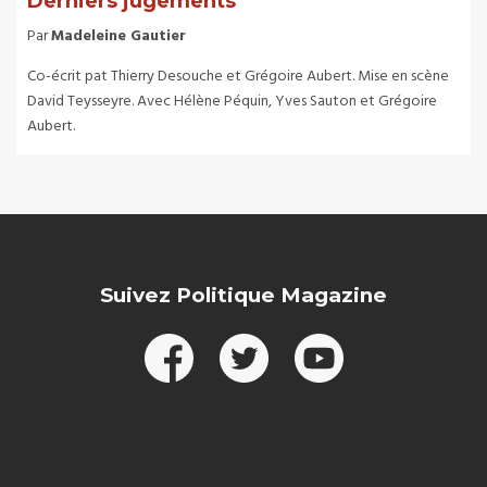
Derniers jugements
Par
Madeleine Gautier
Co-écrit pat Thierry Desouche et Grégoire Aubert. Mise en scène
David Teysseyre. Avec Hélène Péquin, Yves Sauton et Grégoire
Aubert.
Suivez Politique Magazine