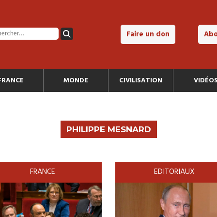
Faire un don
Ab
FRANCE
MONDE
CIVILISATION
VIDÉO
PHILIPPE MESNARD
FRANCE
EDITORIAUX