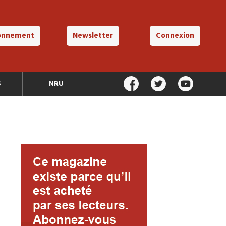
onnement
Newsletter
Connexion
S
NRU