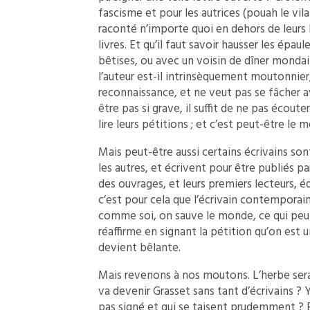
fascisme et pour les autrices (pouah le vi
raconté n’importe quoi en dehors de leurs 
livres. Et qu’il faut savoir hausser les épa
bêtises, ou avec un voisin de dîner mondain
l’auteur est-il intrinsèquement moutonnier
reconnaissance, et ne veut pas se fâcher av
être pas si grave, il suffit de ne pas écoute
lire leurs pétitions ; et c’est peut-être le me
Mais peut-être aussi certains écrivains sont
les autres, et écrivent pour être publiés p
des ouvrages, et leurs premiers lecteurs, 
c’est pour cela que l’écrivain contemporain
comme soi, on sauve le monde, ce qui peut 
réaffirme en signant la pétition qu’on est u
devient bêlante.
Mais revenons à nos moutons. L’herbe sera 
va devenir Grasset sans tant d’écrivains ? Y
pas signé et qui se taisent prudemment ? Es