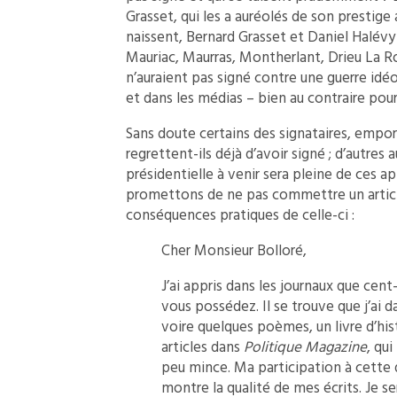
Grasset, qui les a auréolés de son prestige 
naissent, Bernard Grasset et Daniel Halévy 
Mauriac, Maurras, Montherlant, Drieu La Roc
n’auraient pas signé contre une guerre idéo
et dans les médias – bien au contraire pour 
Sans doute certains des signataires, empo
regrettent-ils déjà d’avoir signé ; d’autre
présidentielle à venir sera pleine de ces a
promettons de ne pas commettre un article
conséquences pratiques de celle-ci :
Cher Monsieur Bolloré,
J’ai appris dans les journaux que cen
vous possédez. Il se trouve que j’ai d
voire quelques poèmes, un livre d’hist
articles dans
Politique Magazine
, qu
peu mince. Ma participation à cette 
montre la qualité de mes écrits. Je s