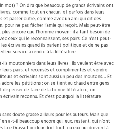
lain mot) ? On dira que beaucoup de grands écrivains ont
livres, comme tout un chacun, et parfois dans leurs
ules et passer outre, comme avec un ami qui dit des
, pour ne pas fâcher l’amie qui reçoit. Mais peut-être
, plus encore que l’homme moyen : il a tant besoin de
ec ceux qui le reconnaissent, ses pairs. Ce n’est peut-
r les écrivains quand ils parlent politique et de ne pas
illeur service à rendre à la littérature.
-ils moutonniers dans leurs livres ; ils veulent être avec
ar leurs pairs, et recensés et complimentés et vendre
éditeurs et écrivains sont aussi un peu des moutons… Et
 adore les pétitions : on se tient au chaud entre gens
dispenser de faire de la bonne littérature, on
n écrivain reconnu. Et c’est pourquoi la littérature
sans doute grasse ailleurs pour les auteurs. Mais que
 en a-t-il beaucoup encore qui, eux, restent, qui n’ont
t-ce Grasset qui leur doit tout, ou eux qui doivent à