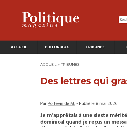
ACCUEIL
EDITORIAUX
TRIBUNES
»
ACCUEIL
TRIBUNES
Des lettres qui gr
Par
Poitevin de M.
- Publié le 8 mai 2026
Je m’apprêtais à une sieste mérité
dominical quand je reçus un messa