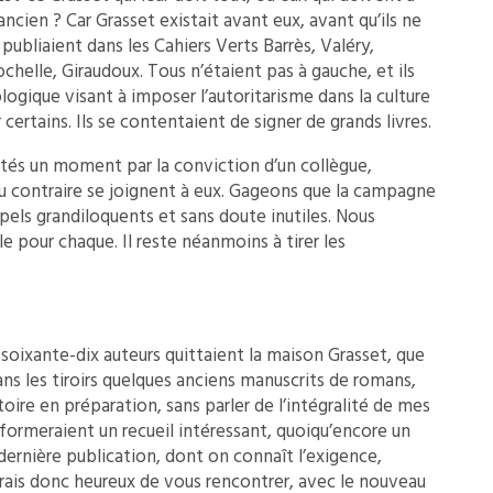
ancien ? Car Grasset existait avant eux, avant qu’ils ne
publiaient dans les Cahiers Verts Barrès, Valéry,
helle, Giraudoux. Tous n’étaient pas à gauche, et ils
logique visant à imposer l’autoritarisme dans la culture
certains. Ils se contentaient de signer de grands livres.
rtés un moment par la conviction d’un collègue,
s au contraire se joignent à eux. Gageons que la campagne
ppels grandiloquents et sans doute inutiles. Nous
 pour chaque. Il reste néanmoins à tirer les
t-soixante-dix auteurs quittaient la maison Grasset, que
ans les tiroirs quelques anciens manuscrits de romans,
oire en préparation, sans parler de l’intégralité de mes
i formeraient un recueil intéressant, quoiqu’encore un
dernière publication, dont on connaît l’exigence,
erais donc heureux de vous rencontrer, avec le nouveau