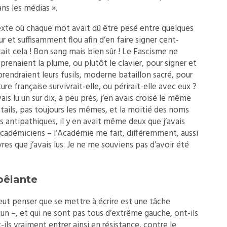
ans les médias ».
texte où chaque mot avait dû être pesé entre quelques
 et suffisamment flou afin d’en faire signer cent-
tait cela ! Bon sang mais bien sûr ! Le Fascisme ne
prenaient la plume, ou plutôt le clavier, pour signer et
prendraient leurs fusils, moderne bataillon sacré, pour
ture française survivrait-elle, ou périrait-elle avec eux ?
ais lu un sur dix, à peu près, j’en avais croisé le même
ils, pas toujours les mêmes, et la moitié des noms
s antipathiques, il y en avait même deux que j’avais
 académiciens – l’Académie me fait, différemment, aussi
vres que j’avais lus. Je ne me souviens pas d’avoir été
 bêlante
t penser que se mettre à écrire est une tâche
cun –, et qui ne sont pas tous d’extrême gauche, ont-ils
-ils vraiment entrer ainsi en résistance, contre le