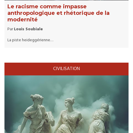
Le racisme comme impasse
anthropologique et rhétorique de la
modernité
Par
Louis Soubiale
La piste heideggérienne…
CIVILISATION