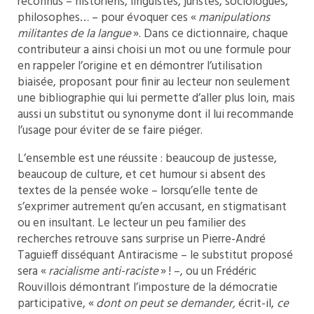
reconnus – historiens, linguistes, juristes, sociologues,
philosophes… – pour évoquer ces «
manipulations
militantes de la langue
». Dans ce dictionnaire, chaque
contributeur a ainsi choisi un mot ou une formule pour
en rappeler l’origine et en démontrer l’utilisation
biaisée, proposant pour finir au lecteur non seulement
une bibliographie qui lui permette d’aller plus loin, mais
aussi un substitut ou synonyme dont il lui recommande
l’usage pour éviter de se faire piéger.
L’ensemble est une réussite : beaucoup de justesse,
beaucoup de culture, et cet humour si absent des
textes de la pensée woke – lorsqu’elle tente de
s’exprimer autrement qu’en accusant, en stigmatisant
ou en insultant. Le lecteur un peu familier des
recherches retrouve sans surprise un Pierre-André
Taguieff disséquant Antiracisme – le substitut proposé
sera «
racialisme anti-raciste
» ! –, ou un Frédéric
Rouvillois démontrant l’imposture de la démocratie
participative, «
dont on peut se demander,
écrit-il,
ce