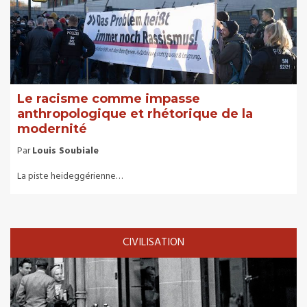
Le racisme comme impasse
anthropologique et rhétorique de la
modernité
Par
Louis Soubiale
La piste heideggérienne…
CIVILISATION