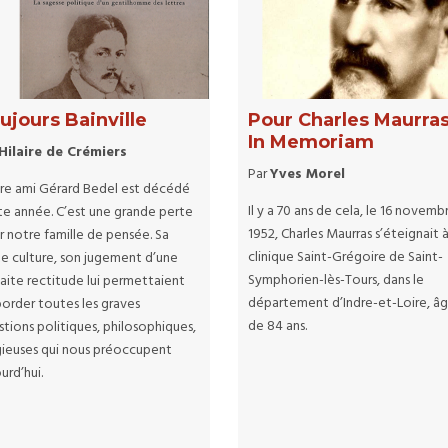
ujours Bainville
Pour Charles Maurras
In Memoriam
Hilaire de Crémiers
Par
Yves Morel
re ami Gérard Bedel est décédé
Il y a 70 ans de cela, le 16 novemb
te année. C’est une grande perte
1952, Charles Maurras s’éteignait à
r notre famille de pensée. Sa
clinique Saint-Grégoire de Saint-
te culture, son jugement d’une
Symphorien-lès-Tours, dans le
aite rectitude lui permettaient
département d’Indre-et-Loire, â
border toutes les graves
de 84 ans.
tions politiques, philosophiques,
igieuses qui nous préoccupent
urd’hui.