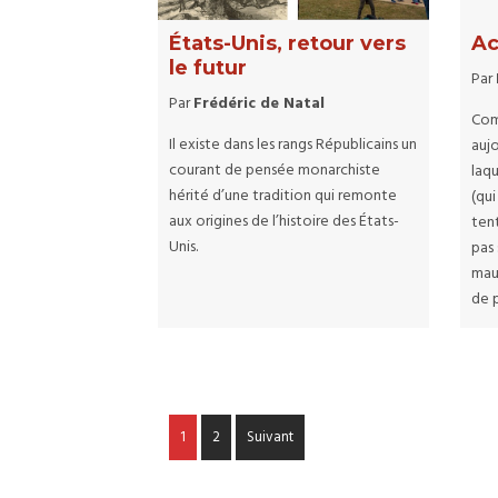
États-Unis, retour vers
Ac
le futur
Par
Par
Frédéric de Natal
Com
Il existe dans les rangs Républicains un
aujo
courant de pensée monarchiste
laqu
hérité d’une tradition qui remonte
(qu
aux origines de l’histoire des États-
ten
Unis.
pas
maur
de p
1
2
Suivant