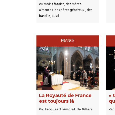
ou moins fatales, des mères
aimantes, des pères généreux , des
bandits, aussi.
FRANCE
La Royauté de France
« 
est toujours là
qu
Par
Jacques Trémolet de Villers
Par