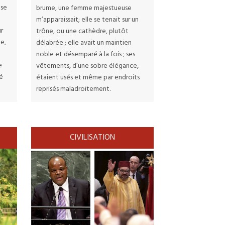
 se
brume, une femme majestueuse
m’apparaissait; elle se tenait sur un
ur
trône, ou une cathèdre, plutôt
ue,
délabrée ; elle avait un maintien
noble et désemparé à la fois ; ses
e
vêtements, d’une sobre élégance,
sé
étaient usés et même par endroits
reprisés maladroitement.
CIVILISATION