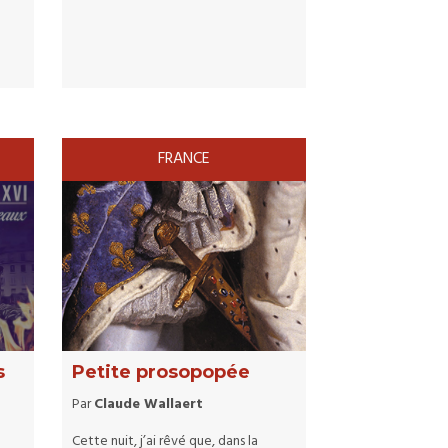
FRANCE
s
Petite prosopopée
Par
Claude Wallaert
C
ette nuit, j’ai rêvé que, dans la