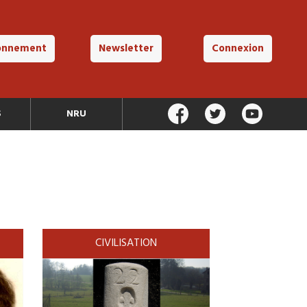
onnement
Newsletter
Connexion
S
NRU
CIVILISATION