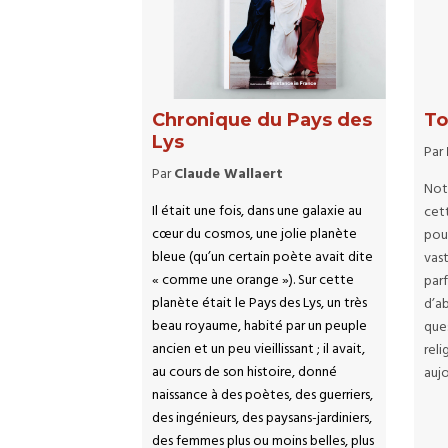
Chronique du Pays des
To
Lys
Par
Par
Claude Wallaert
Not
Il était une fois, dans une galaxie au
cet
cœur du cosmos, une jolie planète
pou
bleue (qu’un certain poète avait dite
vas
« comme une orange »). Sur cette
parf
planète était le Pays des Lys, un très
d’a
beau royaume, habité par un peuple
ques
ancien et un peu vieillissant ; il avait,
rel
au cours de son histoire, donné
aujo
naissance à des poètes, des guerriers,
des ingénieurs, des paysans-jardiniers,
des femmes plus ou moins belles, plus