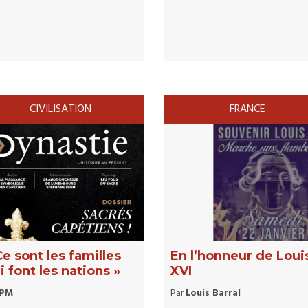
CIVILISATION
FRANCE
Ce sont les familles
En l’honneur de Loui
i font les nations »
XVI
PM
Par
Louis Barral