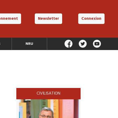
onnement
Newsletter
Connexion
S
NRU
CIVILISATION