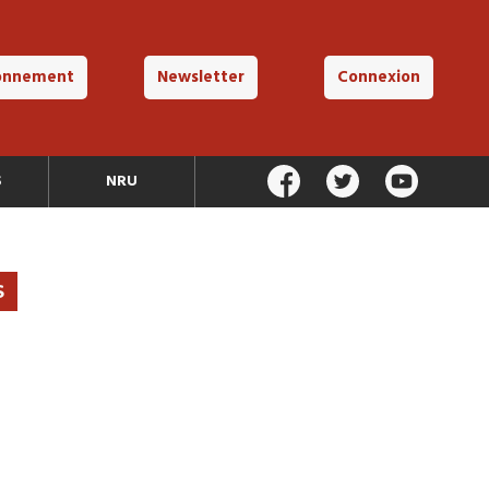
onnement
Newsletter
Connexion
S
NRU
S