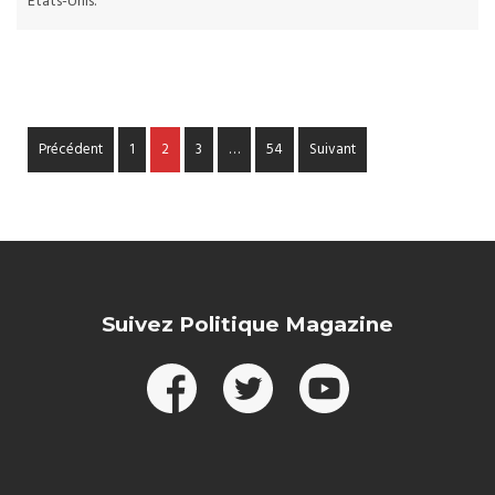
États-Unis.
Précédent
1
2
3
…
54
Suivant
Suivez Politique Magazine