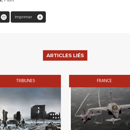
s
, Plon.
Imprimer
ARTICLES LIÉS
TRIBUNES
FRANCE