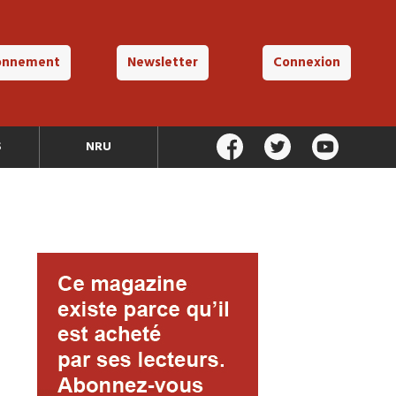
onnement
Newsletter
Connexion
S
NRU