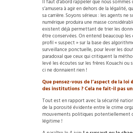
Il faut d’abord rappeler que nous sommes d
s’amusera à agir en dehors de la légalité,
sa carrière. Soyons sérieux : les agents n
numérique produira une masse considérable
existent déjà permettant de trier les donn
être conservées. On entend beaucoup les o
profil « suspect » sur la base des algorithm
surveillance ponctuelle, pour lever les dou
paradoxal que ceux qui critiquent la métho
levé les écoutes sur les frères Kouachi ou s
ci ne donnaient rien !
Que pensez-vous de l’aspect de la loi 
des institutions ? Cela ne fait-il pas u
Tout est en rapport avec la sécurité nation
de la porosité évidente entre le crime orga
mouvements politiques potentiellement da
légitime !