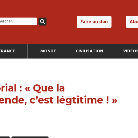
Faire un don
Ab
FRANCE
MONDE
CIVILISATION
VIDÉO
ial : « Que la
nde, c’est légtitime ! »