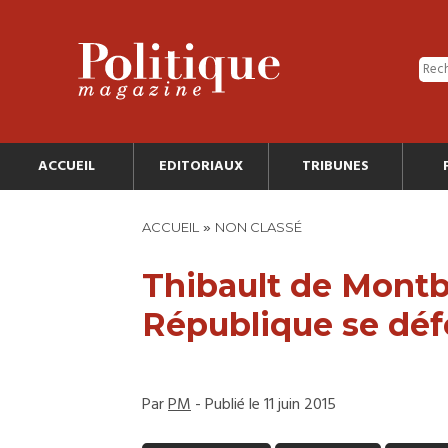
ACCUEIL
EDITORIAUX
TRIBUNES
»
ACCUEIL
NON CLASSÉ
Thibault de Montbr
République se défe
Par
PM
- Publié le 11 juin 2015