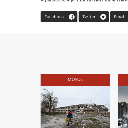
A paraître le 4 juin:
Le sursaut ou le chao
Facebook
Twitter
Email
MONDE