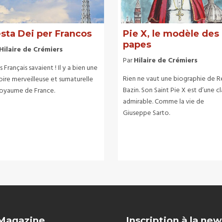
sta Dei per Francos
Pie X, le modèle des
papes
Hilaire de Crémiers
Par
Hilaire de Crémiers
es Français savaient ! Il y a bien une
Rien ne vaut une biographie de 
oire merveilleuse et surnaturelle
Bazin. Son Saint Pie X est d’une c
royaume de France.
admirable. Comme la vie de
Giuseppe Sarto.
 Magazine
Inscription à la new