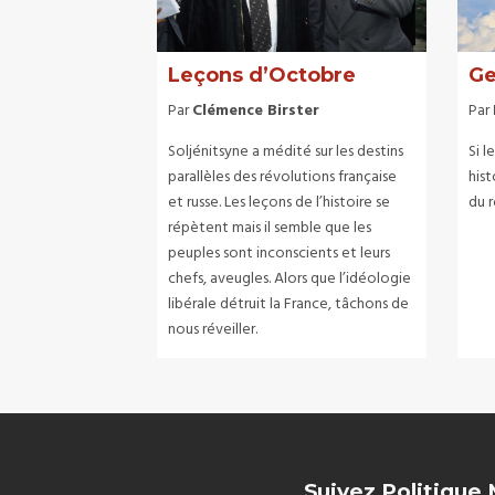
Leçons d’Octobre
Ge
Par
Clémence Birster
Par
Soljénitsyne a médité sur les destins
Si l
parallèles des révolutions française
hist
et russe. Les leçons de l’histoire se
du 
répètent mais il semble que les
peuples sont inconscients et leurs
chefs, aveugles. Alors que l’idéologie
libérale détruit la France, tâchons de
nous réveiller.
Suivez Politique