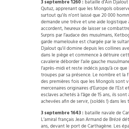
3 septembre 1260 :
bataille d’Ain Djalout
Qutuz, apprenant que les Mongols observe
surtout qu’ils n’ont laissé que 20 000 homme
demande une trêve et une aide logistique a
accordent, heureux de laisser se combatt
Surpris par l’audace des musulmans, Ketbog
garde mamelouke est chargée par le sultan 
Djalout qu’il domine depuis les collines 
dans le piège et commence à détruire cette
cavalerie déborder l’aile gauche musulman
l’après-midi et reste indécis jusqu’à ce que
troupes par sa présence. Le nombre et la f
des premières fois que les Mongols sont 
mercenaires originaires d’Europe de l’Est e
esclaves achetés à l’âge de 15 ans, ils sont 
achevées afin de servir, (soldés !) dans les 
3 septembre 1643 :
bataille navale de Ca
L’amiral français Jean Armand de Brézé dét
ans, devant le port de Carthagène. Les ép