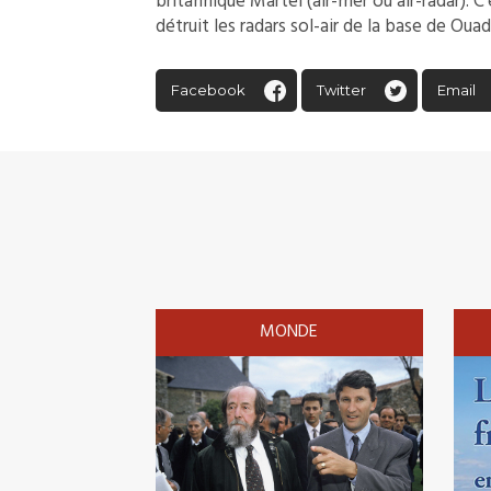
britannique Martel (air-mer ou air-radar). C’e
détruit les radars sol-air de la base de Ou
Facebook
Twitter
Email
MONDE