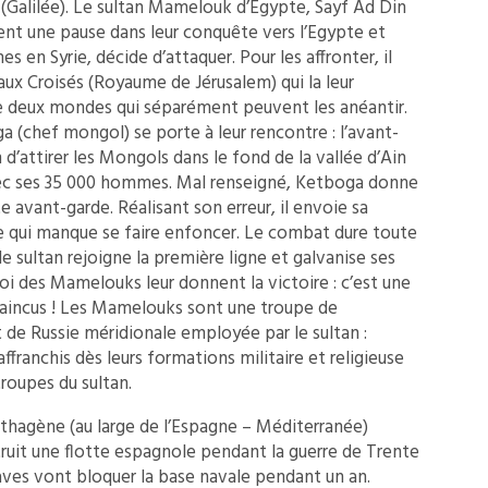
 (Galilée). Le sultan Mamelouk d’Egypte, Sayf Ad Din
nt une pause dans leur conquête vers l’Egypte et
s en Syrie, décide d’attaquer. Pour les affronter, il
ux Croisés (Royaume de Jérusalem) qui la leur
re deux mondes qui séparément peuvent les anéantir.
a (chef mongol) se porte à leur rencontre : l’avant-
d’attirer les Mongols dans le fond de la vallée d’Ain
avec ses 35 000 hommes. Mal renseigné, Ketboga donne
 avant-garde. Réalisant son erreur, il envoie sa
e qui manque se faire enfoncer. Le combat dure toute
 le sultan rejoigne la première ligne et galvanise ses
oi des Mamelouks leur donnent la victoire : c’est une
vaincus ! Les Mamelouks sont une troupe de
t de Russie méridionale employée par le sultan :
affranchis dès leurs formations militaire et religieuse
troupes du sultan.
rthagène (au large de l’Espagne – Méditerranée)
ruit une flotte espagnole pendant la guerre de Trente
aves vont bloquer la base navale pendant un an.