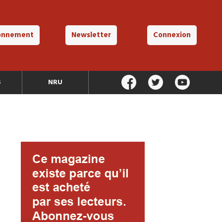
onnement
Newsletter
Connexion
S
NRU