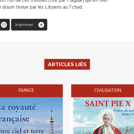
st l’un de ces missiles (tiré par 1 Jaguar) qui en 1987
adi doum tenue par les Libyens au Tchad.
Imprimer
ARTICLES LIÉS
FRANCE
CIVILISATION