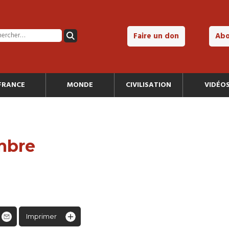
Faire un don
Ab
FRANCE
MONDE
CIVILISATION
VIDÉO
embre
Imprimer