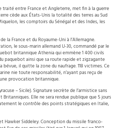
e traité entre France et Angleterre, met fin à la guerre
rre cède aux États-Unis la totalité des terres au Sud
Miquelon, les comptoirs du Sénégal et des Indes, les
 de la France et du Royaume-Uni à l’Allemagne.
ration, le sous-marin allemand U-30, commandé par le
uebot britannique Athenia qui emmène 1 400 civils
du paquebot ainsi que sa route rapide et zigzagante
sa bévue, il quitte la zone du naufrage. 118 victimes. Ce
arine nie toute responsabilité, n’ayant pas reçu de
ne provocation britannique.
racuse – Sicile). Signature secrète de l’armistice sans
t Britanniques. Elle ne sera rendue publique que 5 jours
tement le contrôle des points stratégiques en Italie,
et Hawker Siddeley. Conception du missile franco-