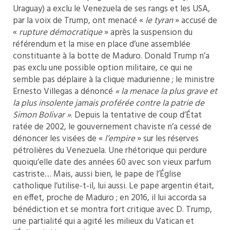
Uraguay) a exclu le Venezuela de ses rangs et les USA,
par la voix de Trump, ont menacé «
le tyran
» accusé de
«
rupture démocratique
» après la suspension du
référendum et la mise en place d’une assemblée
constituante à la botte de Maduro. Donald Trump n’a
pas exclu une possible option militaire, ce qui ne
semble pas déplaire à la clique madurienne ; le ministre
Ernesto Villegas a dénoncé
« la menace la plus grave et
la plus insolente jamais proférée contre la patrie de
Simon Bolivar »
. Depuis la tentative de coup d’État
ratée de 2002, le gouvernement chaviste n’a cessé de
dénoncer les visées de «
l’empire
» sur les réserves
pétrolières du Venezuela. Une rhétorique qui perdure
quoiqu’elle date des années 60 avec son vieux parfum
castriste… Mais, aussi bien, le pape de l’Église
catholique l’utilise-t-il, lui aussi. Le pape argentin était,
en effet, proche de Maduro ; en 2016, il lui accorda sa
bénédiction et se montra fort critique avec D. Trump,
une partialité qui a agité les milieux du Vatican et