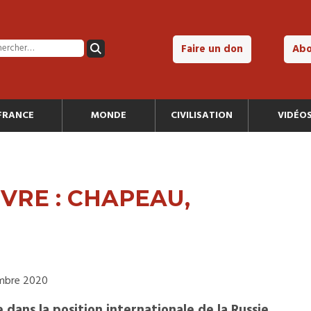
Faire un don
Ab
FRANCE
MONDE
CIVILISATION
VIDÉO
RE : CHAPEAU,
embre 2020
dans la position internationale de la Russie,