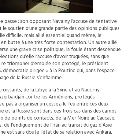
e passe : son opposant Navalny l’accuse de tentative
le soutien d’une grande partie des opinions publiques
 difficile, mais allié essentiel quand même, le
en butte à une très forte contestation. Un autre allié
verse une grave crise politique, la foule étant descendue
élections qu’elle l’accuse d’avoir truquées, sans que
faire triompher d’emblée son protégé, le président
démocratie dirigée » à la Poutine qui, dans l’espace
inage de la Russie s’enflamme.
issants, de la Libye à la Syrie et au Nagorny-
l’Azerbaïdjan contre les Arméniens, protégés
ive pas à organiser un cessez-le feu entre ces deux
e et la Russie sont dans ces trois cas dans des camps
p de points de contacts, de la Mer Noire au Caucase,
, de l’endiguement de l’Iran au transit du gaz d’Asie
e est sans doute l’état de sa relation avec Ankara,