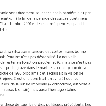
nomie sont durement touchées par la pandémie et par
iverait-on à la fin de la période des succès poutiniens,
11 septembre 2001 et leurs conséquences, quand les
sie ?
bord, sa situation intérieure est certes moins bonne
ais Poutine n’est pas déstabilisé. La nouvelle
t de rester en fonction jusqu’en 2036, mais ce n’est pas
est qu’elle grave dans le marbre sa conception de la
que de 1936 proclamait et sacralisait la vision de
 Brejnev. C’est une constitution syncrétique, qui
usses, de la Russie impériale (« orthodoxie, autocratie,
 – russe, bien sûr) mais aussi l’héritage stalino-
ine.
ynthèse de tous les ordres politiques précédents. Les