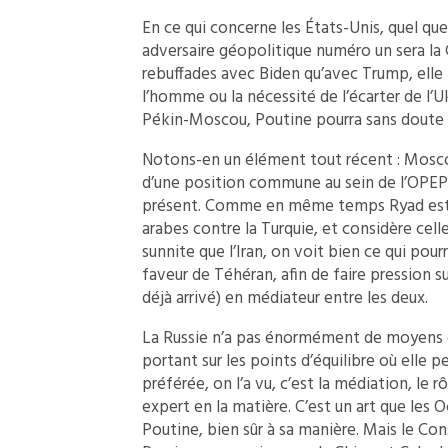
En ce qui concerne les États-Unis, quel que
adversaire géopolitique numéro un sera la 
rebuffades avec Biden qu’avec Trump, elle f
l’homme ou la nécessité de l’écarter de l’U
Pékin-Moscou, Poutine pourra sans doute c
Notons-en un élément tout récent : Moscou
d’une position commune au sein de l’OPEP, s
présent. Comme en même temps Ryad est l’u
arabes contre la Turquie, et considère cel
sunnite que l’Iran, on voit bien ce qui pou
faveur de Téhéran, afin de faire pression su
déjà arrivé) en médiateur entre les deux.
La Russie n’a pas énormément de moyens d
portant sur les points d’équilibre où elle p
préférée, on l’a vu, c’est la médiation, le 
expert en la matière. C’est un art que les
Poutine, bien sûr à sa manière. Mais le Con