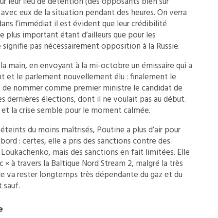
ur leur lieu de détention (des opposants bien sûr
 avec eux de la situation pendant des heures. On verra
ns l’immédiat il est évident que leur crédibilité
 plus important étant d’ailleurs que pour les
signifie pas nécessairement opposition à la Russie.
la main, en envoyant à la mi-octobre un émissaire qui a
nt et le parlement nouvellement élu : finalement le
 de nommer comme premier ministre le candidat de
s dernières élections, dont il ne voulait pas au début.
 et la crise semble pour le moment calmée.
éteints du moins maîtrisés, Poutine a plus d’air pour
ord : certes, elle a pris des sanctions contre des
 Loukachenko, mais des sanctions en fait limitées. Elle
« à travers la Baltique Nord Stream 2, malgré la très
elle va rester longtemps très dépendante du gaz et du
 sauf.
e