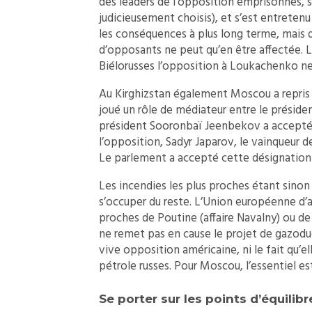
des leaders de l’opposition emprisonnés, s
judicieusement choisis), et s’est entretenu
les conséquences à plus long terme, mais da
d’opposants ne peut qu’en être affectée. Le
Biélorusses l’opposition à Loukachenko ne 
Au Kirghizstan également Moscou a repris 
joué un rôle de médiateur entre le préside
président Sooronbaï Jeenbekov a accepté
l’opposition, Sadyr Japarov, le vainqueur de
Le parlement a accepté cette désignation
Les incendies les plus proches étant sinon 
s’occuper du reste. L’Union européenne d’ab
proches de Poutine (affaire Navalny) ou de
ne remet pas en cause le projet de gazoduc 
vive opposition américaine, ni le fait qu’
pétrole russes. Pour Moscou, l’essentiel est
Se porter sur les points d’équilibr