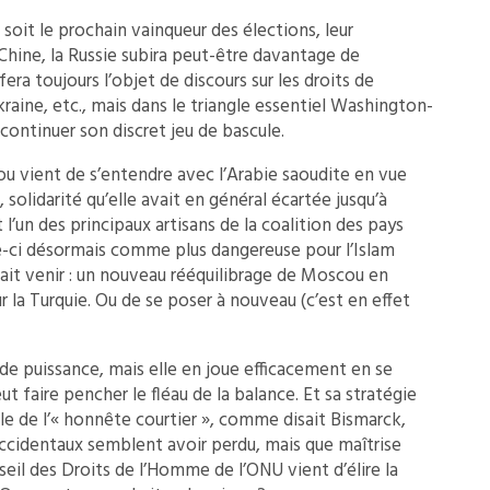
 soit le prochain vainqueur des élections, leur
Chine, la Russie subira peut-être davantage de
era toujours l’objet de discours sur les droits de
kraine, etc., mais dans le triangle essentiel Washington-
ontinuer son discret jeu de bascule.
 vient de s’entendre avec l’Arabie saoudite en vue
olidarité qu’elle avait en général écartée jusqu’à
n des principaux artisans de la coalition des pays
le-ci désormais comme plus dangereuse pour l’Islam
rrait venir : un nouveau rééquilibrage de Moscou en
r la Turquie. Ou de se poser à nouveau (c’est en effet
e puissance, mais elle en joue efficacement en se
eut faire pencher le fléau de la balance. Et sa stratégie
rôle de l’« honnête courtier », comme disait Bismarck,
 Occidentaux semblent avoir perdu, mais que maîtrise
seil des Droits de l’Homme de l’ONU vient d’élire la