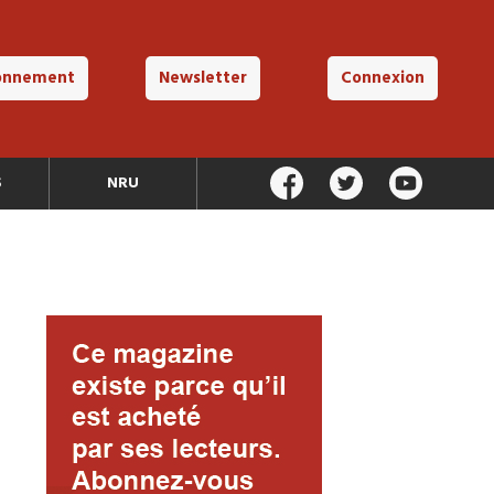
onnement
Newsletter
Connexion
S
NRU