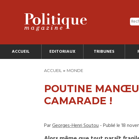
ACCUEIL
EDITORIAUX
TRIBUNES
»
ACCUEIL
MONDE
POUTINE MANŒUV
CAMARADE !
Par
Georges-Henri Soutou
- Publié le 18 nov
Alors même que tout paraît fragile 