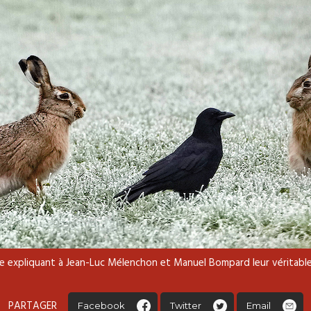
re expliquant à Jean-Luc Mélenchon et Manuel Bompard leur véritable
PARTAGER
Facebook
Twitter
Email