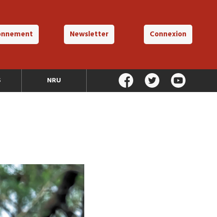
onnement
Newsletter
Connexion
S
NRU