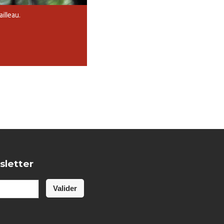
illeau.
sletter