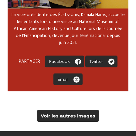
La vice-présidente des États-Unis, Kamala Harris, accueille
les enfants lors d’une visite au National Museum of
African American History and Culture lors de la Journée
de l’Émancipation, devenue jour férié national depuis
juin 2021.
PARTAGER
Facebook
Twitter
Email
Voir les autres images