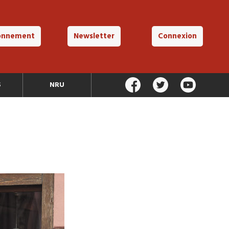
onnement
Newsletter
Connexion
S
NRU