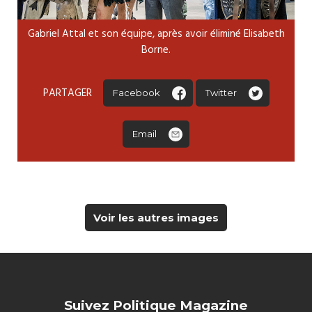
Gabriel Attal et son équipe, après avoir éliminé Elisabeth
Borne.
PARTAGER
Facebook
Twitter
Email
Voir les autres images
Suivez Politique Magazine