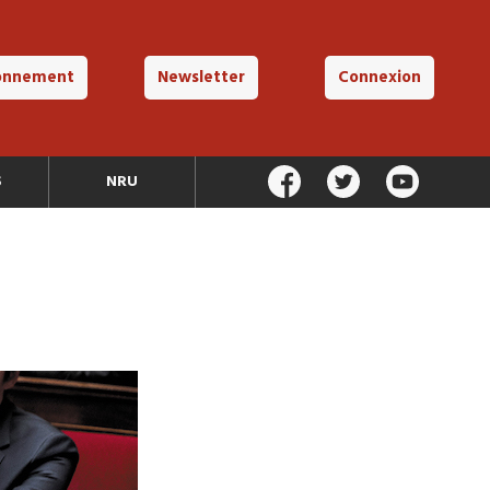
onnement
Newsletter
Connexion
S
NRU