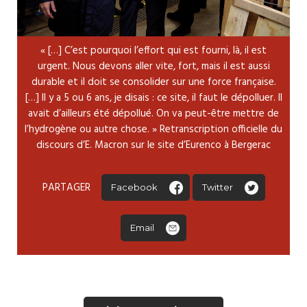
« […] C’est pourquoi l’effort qui est fourni, là, il est
urgent. Nous devons aller vite, fort, mais il est aussi
durable et il doit se consolider sur une force française.
[…] Il y a 5 ou 6 ans, je disais : ce site, il faut le dépolluer. Il
avait d’ailleurs été dépollué. On va peut-être mettre de
l’hydrogène ou autre chose. » Retranscription officielle du
discours d’E. Macron sur le site d’Eurenco à Bergerac
PARTAGER
Facebook
Twitter
Email