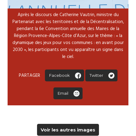
Après le discours de Catherine Vautrin, ministre du
Partenariat avec les territoires et de la Décentralisation,
pendant la 6e Convention annuelle des Maires de la
Région Provence-Alpes-Côte d’Azur, sur le thème : « la
dynamique des jeux pour vos communes : en avant pour
2030 », les participants ont vu apparaître un signe dans
le ciel.
PARTAGER
Facebook
Twitter
Email
Voir les autres images