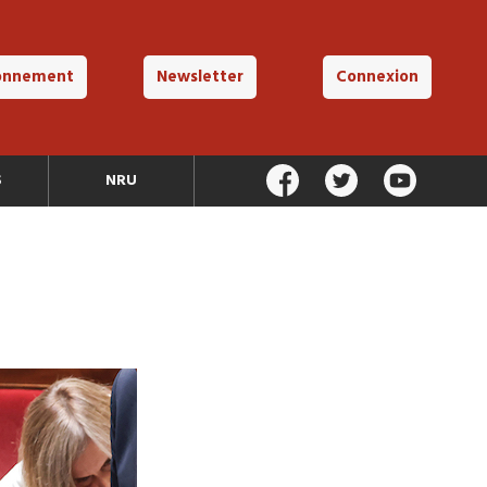
onnement
Newsletter
Connexion
S
NRU