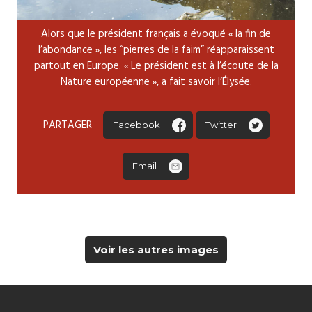
Alors que le président français a évoqué « la fin de
l’abondance », les “pierres de la faim” réapparaissent
partout en Europe. « Le président est à l’écoute de la
Nature européenne », a fait savoir l’Élysée.
PARTAGER
Facebook
Twitter
Email
Voir les autres images