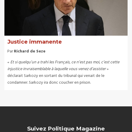
Justice immanente
Par
Richard de Seze
«
Et si quelqu’un a trahi les Français, ce n’est pas moi, c’est cette
injustice invraisemblable à laquelle vous venez d’assister
»
déclarait Sarkozy en sortant du tribunal qui venait de le
condamner. Sarkozy ira donc coucher en prison.
Suivez Politique Magazine