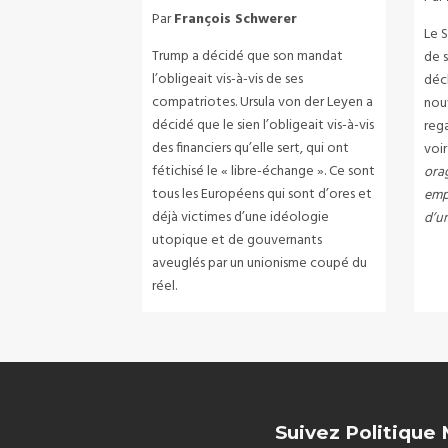
Par
François Schwerer
Le S
Trump a décidé que son mandat
de s
l’obligeait vis-à-vis de ses
décl
compatriotes. Ursula von der Leyen a
nouv
décidé que le sien l’obligeait vis-à-vis
rega
des financiers qu’elle sert, qui ont
voir
fétichisé le « libre-échange ». Ce sont
orag
tous les Européens qui sont d’ores et
emp
déjà victimes d’une idéologie
d’un
utopique et de gouvernants
aveuglés par un unionisme coupé du
réel.
Suivez Politique