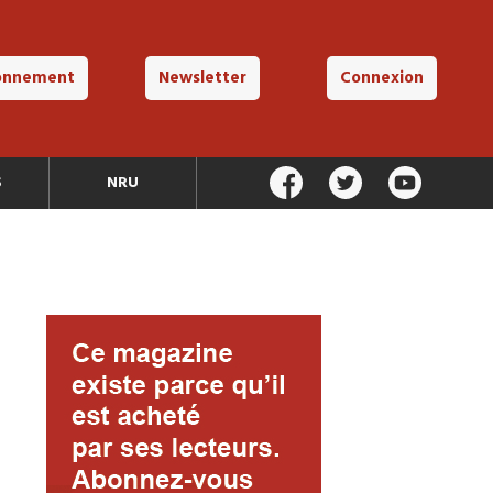
onnement
Newsletter
Connexion
S
NRU