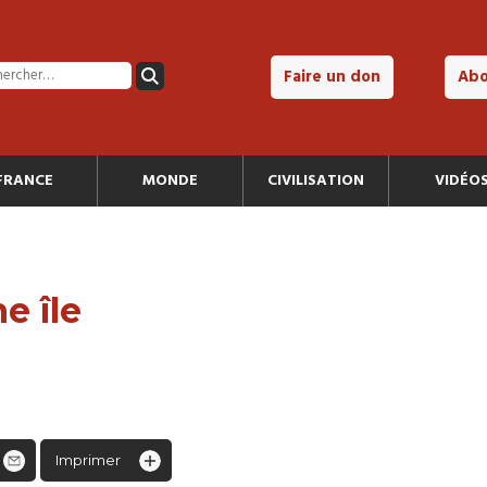
Faire un don
Ab
FRANCE
MONDE
CIVILISATION
VIDÉO
e île
Imprimer