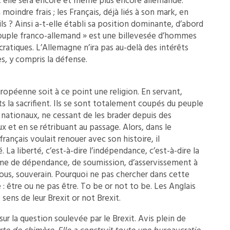
 elle sera encore et même plus encore allemande.
à moindre frais ; les Français, déjà liés à son mark, en
ls ? Ainsi a-t-elle établi sa position dominante, d’abord
ouple franco-allemand » est une billevesée d’hommes
cratiques. L’Allemagne n’ira pas au-delà des intérêts
s, y compris la défense.
européenne soit à ce point une religion. En servant,
ts la sacrifient. Ils se sont totalement coupés du peuple
s nationaux, ne cessant de les brader depuis des
x et en se rétribuant au passage. Alors, dans le
français voulait renouer avec son histoire, il
. La liberté, c’est-à-dire l’indépendance, c’est-à-dire la
ime de dépendance, de soumission, d’asservissement à
 nous, souverain. Pourquoi ne pas chercher dans cette
 : être ou ne pas être. To be or not to be. Les Anglais
le sens de leur Brexit or not Brexit.
ur la question soulevée par le Brexit. Avis plein de