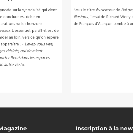
ynode sur la synodalité qui vient
Sous le titre évocateur de
Bal de
e conclure est riche en
illusions
, l’essai de Richard Werly 
arations sur les horizons
de François d’Alançon tombe à pi
eaux. L’essentiel, paraît-il, est de
rder au loin, vers ce qu’on espère
 apparaître : «
Levez-vous vite,
es désirés, qui devaient
orter René dans les espaces
e autre vie !
».
 Magazine
Inscription à la new