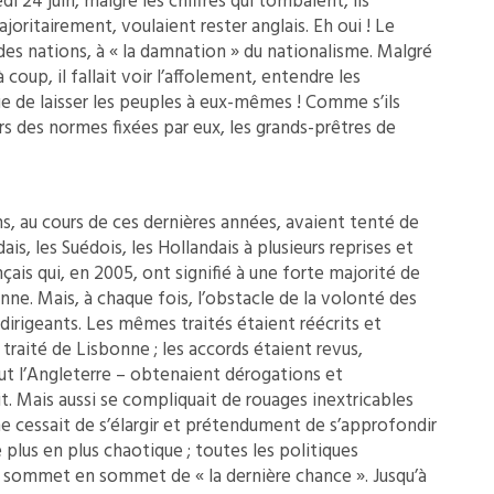
di 24 juin, malgré les chiffres qui tombaient, ils
majoritairement, voulaient rester anglais. Eh oui ! Le
 des nations, à « la damnation » du nationalisme. Malgré
 coup, il fallait voir l’affolement, entendre les
e de laisser les peuples à eux-mêmes ! Comme s’ils
rs des normes fixées par eux, les grands-prêtres de
ns, au cours de ces dernières années, avaient tenté de
ais, les Suédois, les Hollandais à plusieurs reprises et
ais qui, en 2005, ont signifié à une forte majorité de
nne. Mais, à chaque fois, l’obstacle de la volonté des
dirigeants. Les mêmes traités étaient réécrits et
e traité de Lisbonne ; les accords étaient revus,
tout l’Angleterre – obtenaient dérogations et
it. Mais aussi se compliquait de rouages inextricables
 ne cessait de s’élargir et prétendument de s’approfondir
 plus en plus chaotique ; toutes les politiques
 sommet en sommet de « la dernière chance ». Jusqu’à