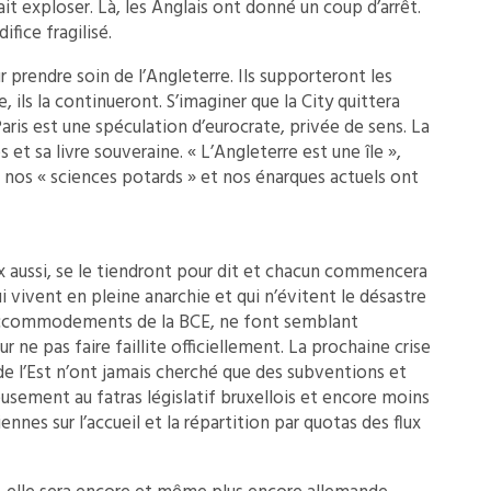
ait exploser. Là, les Anglais ont donné un coup d’arrêt.
fice fragilisé.
 prendre soin de l’Angleterre. Ils supporteront les
, ils la continueront. S’imaginer que la City quittera
Paris est une spéculation d’eurocrate, privée de sens. La
s et sa livre souveraine. « L’Angleterre est une île »,
t nos « sciences potards » et nos énarques actuels ont
x aussi, se le tiendront pour dit et chacun commencera
i vivent en pleine anarchie et qui n’évitent le désastre
 accommodements de la BCE, ne font semblant
 ne pas faire faillite officiellement. La prochaine crise
s de l’Est n’ont jamais cherché que des subventions et
eusement au fatras législatif bruxellois et encore moins
nnes sur l’accueil et la répartition par quotas des flux