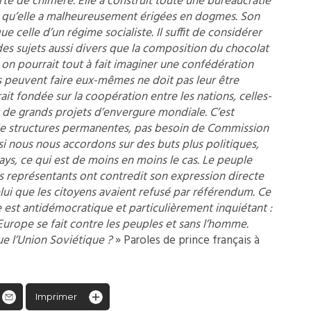
te de chimère. Elle a construit toute une bureaucratie
es, qu’elle a malheureusement érigées en dogmes. Son
e celle d’un régime socialiste. Il suffit de considérer
 des sujets aussi divers que la composition du chocolat
 on pourrait tout à fait imaginer une confédération
ats peuvent faire eux-mêmes ne doit pas leur être
rait fondée sur la coopération entre les nations, celles-
r de grands projets d’envergure mondiale. C’est
 de structures permanentes, pas besoin de Commission
 nous nous accordons sur des buts plus politiques,
pays, ce qui est de moins en moins le cas. Le peuple
es représentants ont contredit son expression directe
lui que les citoyens avaient refusé par référendum. Ce
le est antidémocratique et particulièrement inquiétant :
’Europe se fait contre les peuples et sans l’homme.
e l’Union Soviétique ?
» Paroles de prince français à
Imprimer