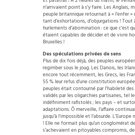
Et patatras ! À 2 heures du matin, le vendre
n’arrivaient point à s’y faire. Les Anglais, 
peuple britannique retournait à « l’enfer »
tant d’exhortations, d’objurgations ! Tout à
hurlements d’abomination : ce que c’est qu
étaient capables de décider et de vivre ho
Bruxelles !
Des spéculations privées de sens
Plus de dix fois déjà, des peuples europée
regimber sous le joug. Les Danois, les Irland
encore tout récemment, les Grecs, les Franç
55 % leur refus d’une constitution europée
peuples était contourné par l’habileté des 
validés par les oligarchies partisanes, tel l
indéfiniment rafistolés ; les pays – et sur
adaptations. Ô merveille, l’affaire continua
jusqu’à l’impossible et l’absurde. L’Europe
! Elle ne formait plus qu’un conglomérat de
s’achevaient en pitoyables compromis, de