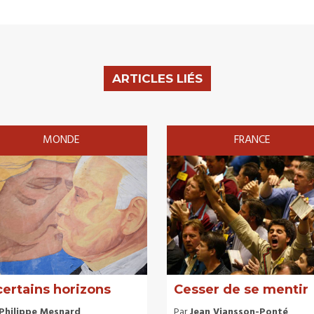
ARTICLES LIÉS
MONDE
FRANCE
certains horizons
Cesser de se mentir
Philippe Mesnard
Par
Jean Viansson-Ponté