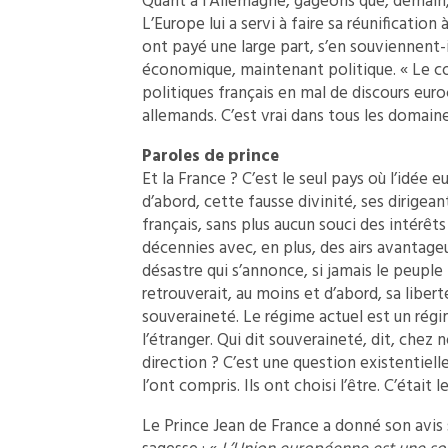
Quant à l’Allemagne, gageons que, demain,
L’Europe lui a servi à faire sa réunification 
ont payé une large part, s’en souviennent-i
économique, maintenant politique. « Le c
politiques français en mal de discours euro
allemands. C’est vrai dans tous les domaine
Paroles de prince
Et la France ? C’est le seul pays où l’idée 
d’abord, cette fausse divinité, ses dirigean
français, sans plus aucun souci des intérêt
décennies avec, en plus, des airs avantageu
désastre qui s’annonce, si jamais le peuple 
retrouverait, au moins et d’abord, sa liberté
souveraineté. Le régime actuel est un rég
l’étranger. Qui dit souveraineté, dit, chez
direction ? C’est une question existentielle
l’ont compris. Ils ont choisi l’être. C’était 
Le Prince Jean de France a donné son avis s