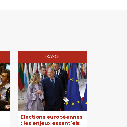
FRANCE
Elections européennes
: les enjeux essentiels