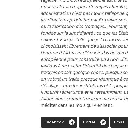
sagesse : «
L’Union européenne est une sor
pour veiller au respect de règles libéral
administration n’est pas moins tatillonne qu
les directives produites par Bruxelles sur
ou la fabrication des fromages… Pourtant,
fondée sur la subsidiarité : ce que les Ét
enlevé. L’Europe telle que je la conçois se
ci choisissant librement de s’associer pou
l’Europe d’Airbus et d’Ariane. Pas besoin
européenne pour construire un avion…Et si
veillons à respecter l’identité de chaque 
français en sait quelque chose, puisque s
en votant un traité presque identique à ce
décalage entre les institutions et le peup
il nourrit l’amertume et le ressentiment. L
Allons-nous commettre la même erreur qu
méditer dans les mois qui viennent.
Facebook
Twitter
Email