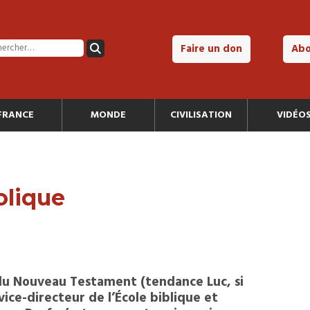
Faire un don
Ab
FRANCE
MONDE
CIVILISATION
VIDÉO
olique
u Nouveau Testament (tendance Luc, si
 vice-directeur de l’École biblique et