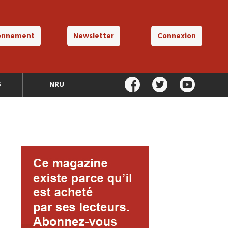
onnement
Newsletter
Connexion
S
NRU