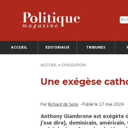
ACCUEIL
EDITORIAUX
TRIBUNES
»
ACCUEIL
CIVILISATION
Une exégèse cath
Par
Richard de Seze
- Publié le 27 mai 2024
Anthony Giambrone est exégète d
j’ose dire), dominicain, américain,