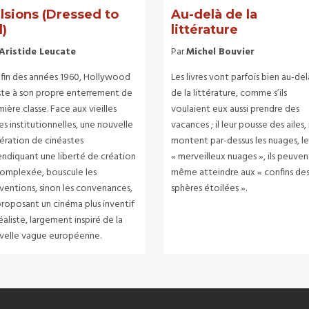
lsions (Dressed to
Au-delà de la
l)
littérature
Aristide Leucate
Par
Michel Bouvier
a fin des années 1960, Hollywood
Les livres vont parfois bien au-del
iste à son propre enterrement de
de la littérature, comme s’ils
ière classe. Face aux vieilles
voulaient eux aussi prendre des
es institutionnelles, une nouvelle
vacances ; il leur pousse des ailes, i
ération de cinéastes
montent par-dessus les nuages, le
endiquant une liberté de création
« merveilleux nuages », ils peuven
omplexée, bouscule les
même atteindre aux « confins de
ventions, sinon les convenances,
sphères étoilées ».
proposant un cinéma plus inventif
éaliste, largement inspiré de la
velle vague européenne.