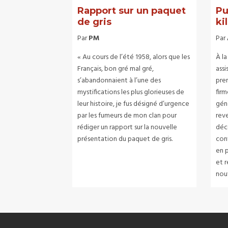
Rapport sur un paquet
Pu
de gris
kil
Par
PM
Par
« Au cours de l’été 1958, alors que les
À l
Français, bon gré mal gré,
ass
s’abandonnaient à l’une des
prem
mystifications les plus glorieuses de
firm
leur histoire, je fus désigné d’urgence
gén
par les fumeurs de mon clan pour
rev
rédiger un rapport sur la nouvelle
déc
présentation du paquet de gris.
con
en 
et r
nou