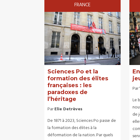
FRANCE
Sciences Po et la
En
formation des élites
je
françaises : les
Par
paradoxes de
l’héritage
Le 
nouv
Par
Elie Detrèves
de j
De 1871 à 2023, Sciences Po passe de
elle
la formation des élites à la
com
déformation de la nation. Par quels
serv