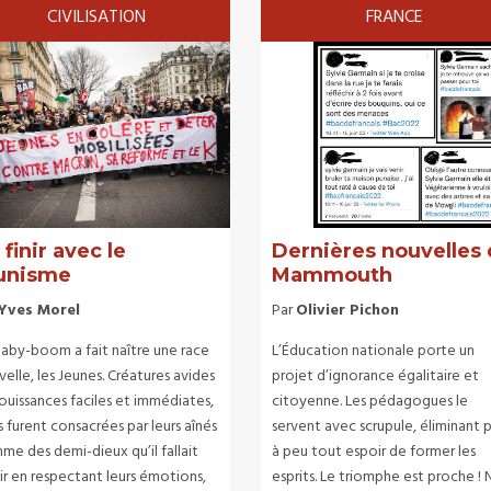
CIVILISATION
FRANCE
 finir avec le
Dernières nouvelles
unisme
Mammouth
Yves Morel
Par
Olivier Pichon
baby-boom a fait naître une race
L’Éducation nationale porte un
elle, les Jeunes. Créatures avides
projet d’ignorance égalitaire et
ouissances faciles et immédiates,
citoyenne. Les pédagogues le
s furent consacrées par leurs aînés
servent avec scrupule, éliminant 
me des demi-dieux qu’il fallait
à peu tout espoir de former les
ir en respectant leurs émotions,
esprits. Le triomphe est proche !