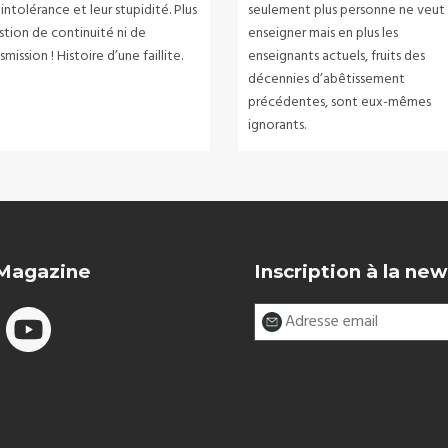
 intolérance et leur stupidité. Plus
seulement plus personne ne veut
stion de continuité ni de
enseigner mais en plus les
smission ! Histoire d’une faillite.
enseignants actuels, fruits des
décennies d’abêtissement
précédentes, sont eux-mêmes
ignorants.
 Magazine
Inscription à la new