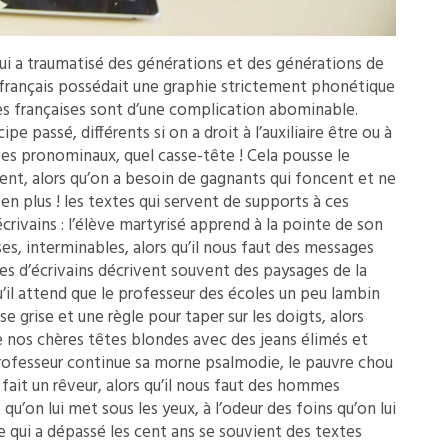
, qui a traumatisé des générations et des générations de
e français possédait une graphie strictement phonétique
es françaises sont d’une complication abominable.
e passé, différents si on a droit à l’auxiliaire être ou à
erbes pronominaux, quel casse-tête ! Cela pousse le
ent, alors qu’on a besoin de gagnants qui foncent et ne
 en plus ! les textes qui servent de supports à ces
écrivains : l’élève martyrisé apprend à la pointe de son
es, interminables, alors qu’il nous faut des messages
es d’écrivains décrivent souvent des paysages de la
u’il attend que le professeur des écoles un peu lambin
e grise et une règle pour taper sur les doigts, alors
e nos chères têtes blondes avec des jeans élimés et
 professeur continue sa morne psalmodie, le pauvre chou
 fait un rêveur, alors qu’il nous faut des hommes
s qu’on lui met sous les yeux, à l’odeur des foins qu’on lui
 qui a dépassé les cent ans se souvient des textes