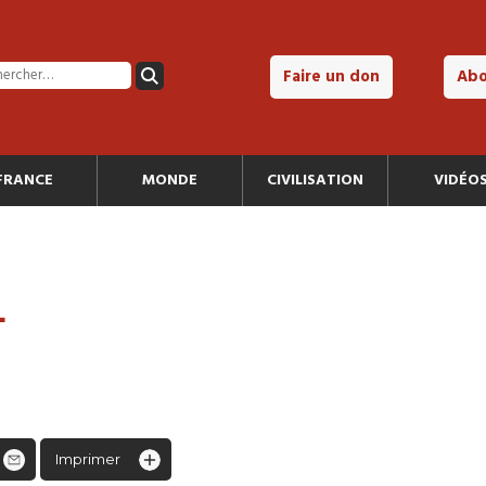
Faire un don
Ab
FRANCE
MONDE
CIVILISATION
VIDÉO
L
Imprimer