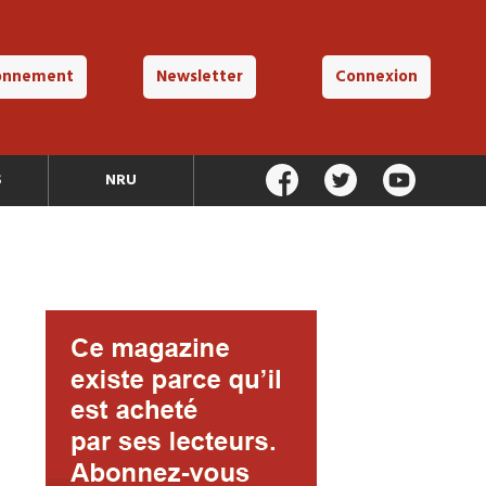
onnement
Newsletter
Connexion
S
NRU