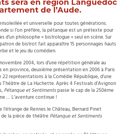
ts sera en région Languedoc
partement de l’Aude.
soleillée et universelle pour toutes générations.
onde si l’on préfère, la pétanque est un prétexte pour
es d’un philosophe « bistrologue » seul en scène. Sur
patron de bistrot fait apparaître 15 personnages hauts
erbe et le jeu du comédien.
 novembre 2004, lors d’une répétition générale au
 en province, deuxième présentation en 2006 à Paris
e 22 représentations à la Comédie République, d’une
au Théâtre de La Huchette. Après 4 Festivals d’Avignon
s,
Pétanque et Sentiments
passe le cap de la 250ème
me … L’aventure continue !
de l’étrange de Rennes le Château, Bernard Pinet
n de la pièce de théâtre
Pétanque et Sentiments