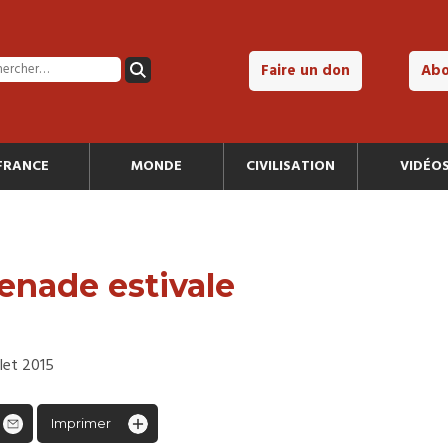
Faire un don
Ab
FRANCE
MONDE
CIVILISATION
VIDÉO
enade estivale
llet 2015
Imprimer