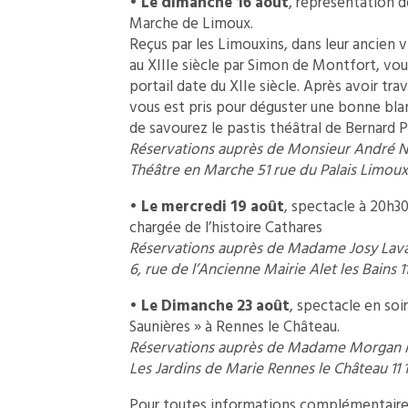
•
Le dimanche 16 août
, représentation d
Marche de Limoux.
Reçus par les Limouxins, dans leur ancien 
au XIIIe siècle par Simon de Montfort, vous 
portail date du XIIe siècle. Après avoir tra
vous est pris pour déguster une bonne bla
de savourez le pastis théâtral de Bernard P
Réservations auprès de Monsieur André 
Théâtre en Marche 51 rue du Palais Limoux 1
•
Le mercredi 19 août
, spectacle à 20h30
chargée de l’histoire Cathares
Réservations auprès de Madame Josy Lava
6, rue de l’Ancienne Mairie Alet les Bains 1
•
Le Dimanche 23 août
, spectacle en soi
Saunières » à Rennes le Château.
Réservations auprès de Madame Morgan 
Les Jardins de Marie Rennes le Château 11 1
Pour toutes informations complémentaires