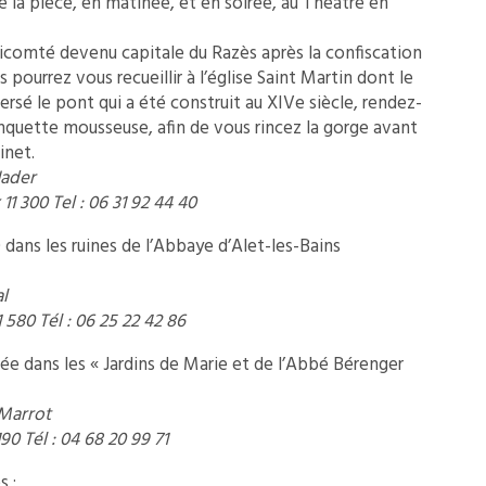
e la pièce, en matinée, et en soirée, au Théâtre en
vicomté devenu capitale du Razès après la confiscation
pourrez vous recueillir à l’église Saint Martin dont le
versé le pont qui a été construit au XIVe siècle, rendez-
nquette mousseuse, afin de vous rincez la gorge avant
inet.
Nader
1 300 Tel : 06 31 92 44 40
 dans les ruines de l’Abbaye d’Alet-les-Bains
l
1 580 Tél : 06 25 22 42 86
rée dans les « Jardins de Marie et de l’Abbé Bérenger
Marrot
90 Tél : 04 68 20 99 71
 :