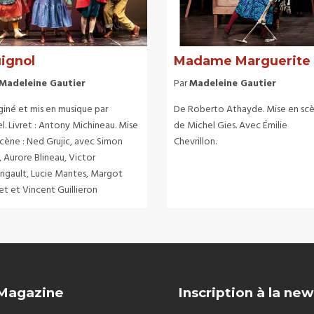
ignol
Madame Marguerite
Madeleine Gautier
Par
Madeleine Gautier
giné et mis en musique par
De Roberto Athayde. Mise en sc
l. Livret : Antony Michineau. Mise
de Michel Gies. Avec Émilie
scène : Ned Grujic, avec Simon
Chevrillon.
, Aurore Blineau, Victor
rigault, Lucie Mantes, Margot
et et Vincent Guillieron
 Magazine
Inscription à la new