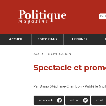
ACCUEIL
EDITORIAUX
TRIBUNES
»
ACCUEIL
CIVILISATION
Spectacle et prom
Par
Bruno Stéphane-Chambon
- Publié le 6 jui
Facebook
Twitter
Email