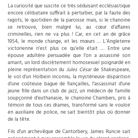
La curiosité que suscite ce très séduisant ecclésiastique
encore célibataire suffirait à perturber, par la faute des
ragots, le quotidien de la paroisse mais, si le chanoine
se retrouve, bien malgré lui, au cœur d’affaires
criminelles, rien ne va plus ! Car, en cet an de grâce
1954, le monde change, et les mœurs … L’Angleterre
victorienne n’est plus ce qu’elle était … Entre une
épouse adultère persuadée que l’on a assassiné son
amant, un lord discrètement homosexuel poignardé en
pleine représentation du
Jules César
de Shakespeare,
le vol d’un Holbein inconnu, la mystérieuse disparition
d’une coûteuse bague de fiançailles, l’assassinat d’une
jeune fille dans un club de jazz, un médecin de famille
soupçonné d’euthanasie, le chanoine Chambers, pris à
témoin de tous ces drames, transformé sans le vouloir
en auxiliaire de police, ne sait bientôt plus où donner
de la tête.
Fils d’un archevêque de Cantorbery, James Runcie sait