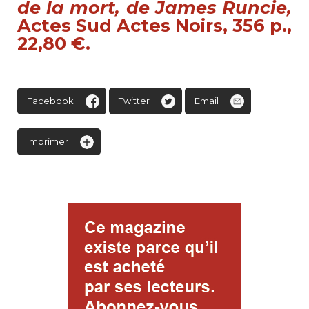
de la mort,
de James Runcie,
Actes Sud Actes Noirs, 356 p.,
22,80 €.
Facebook
Twitter
Email
Imprimer