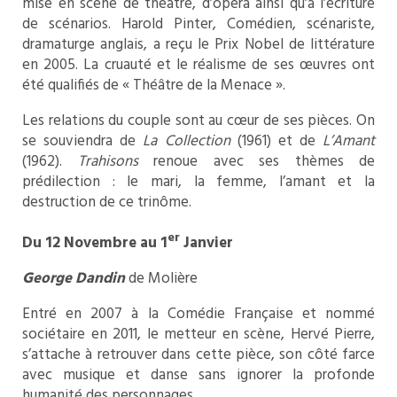
mise en scène de théâtre, d’opéra ainsi qu’à l’écriture
de scénarios. Harold Pinter, Comédien, scénariste,
dramaturge anglais, a reçu le Prix Nobel de littérature
en 2005. La cruauté et le réalisme de ses œuvres ont
été qualifiés de « Théâtre de la Menace ».
Les relations du couple sont au cœur de ses pièces. On
se souviendra de
La Collection
(1961) et de
L’Amant
(1962).
Trahisons
renoue avec ses thèmes de
prédilection : le mari, la femme, l’amant et la
destruction de ce trinôme.
er
Du 12 Novembre au 1
Janvier
George Dandin
de Molière
Entré en 2007 à la Comédie Française et nommé
sociétaire en 2011, le metteur en scène, Hervé Pierre,
s’attache à retrouver dans cette pièce, son côté farce
avec musique et danse sans ignorer la profonde
humanité des personnages.