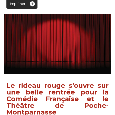
Imprimer
Le rideau rouge s’ouvre sur
une belle rentrée pour la
Comédie Française et le
Théâtre de Poche-
Montparnasse