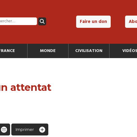
Faire un don
Ab
FRANCE
MONDE
CIVILISATION
VIDÉO
n attentat
Imprimer