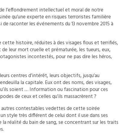
de l’effondrement intellectuel et moral de notre
sinée qu’une experte en risques terroristes familière
si de raconter les événements du 13 novembre 2015 à
ette histoire, réduites à des visages flous et terrifiés,
de leur mort cruelle et prématurée, les tueurs, eux,
tagonistes incontestés, pour ne pas dire les héros,
eurs centres d’intérêt, leurs objectifs, jusqu’au
ndeuilla la capitale. Eux ont des noms, des visages,
qu’ils soient … Information ou fascination pour ces
podes de ceux et celles qu’ils massacrèrent ?
s autres contestables vedettes de cette soirée
 un style très différent de celui dont il use dans ses
 la réalité du bain de sang, se concentrant sur les traits
s.