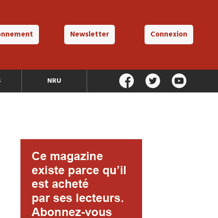
onnement
Newsletter
Connexion
S
NRU