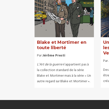
Blake et Mortimer en
Un
toute liberté
le
Ve
Par
Jérôme Presti
Par
L’Art de la guerre
n’appartient pas à
Des
la collection standard de la série
êtr
Blake et Mortimer mais à la série « Un
créa
autre regard sur Blake et Mortimer ».